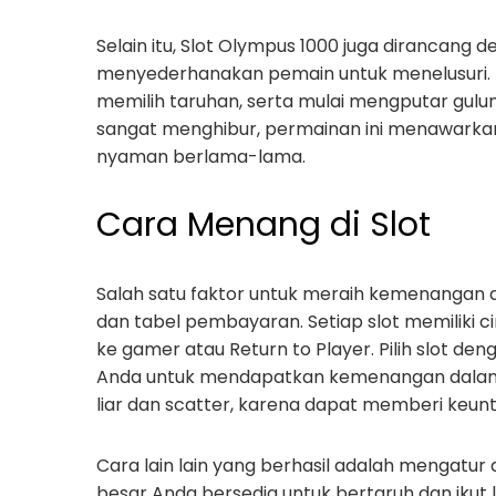
Selain itu, Slot Olympus 1000 juga dirancang
menyederhanakan pemain untuk menelusuri.
memilih taruhan, serta mulai mengputar gulu
sangat menghibur, permainan ini menawark
nyaman berlama-lama.
Cara Menang di Slot
Salah satu faktor untuk meraih kemenangan 
dan tabel pembayaran. Setiap slot memiliki c
ke gamer atau Return to Player. Pilih slot 
Anda untuk mendapatkan kemenangan dalam wak
liar dan scatter, karena dapat memberi keun
Cara lain lain yang berhasil adalah mengatu
besar Anda bersedia untuk bertaruh dan ikut l