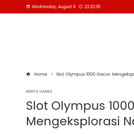
Skip
Wednesday, August 5
23:22:36
to
content
Home
Slot Olympus 1000 Gacor: Mengeksp
BERITA GAMES
Slot Olympus 1000
Mengeksplorasi N