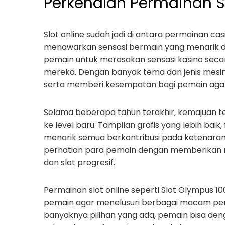
Perkenalan Permainan Sl
Slot online sudah jadi di antara permainan cas
menawarkan sensasi bermain yang menarik d
pemain untuk merasakan sensasi kasino sec
mereka. Dengan banyak tema dan jenis mesin, 
serta memberi kesempatan bagi pemain aga
Selama beberapa tahun terakhir, kemajuan te
ke level baru. Tampilan grafis yang lebih baik,
menarik semua berkontribusi pada ketenaran 
perhatian para pemain dengan memberikan raga
dan slot progresif.
Permainan slot online seperti Slot Olympus
pemain agar menelusuri berbagai macam pe
banyaknya pilihan yang ada, pemain bisa 