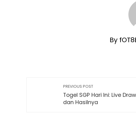
By fOT
PREVIOUS POST
Togel SGP Hari Ini: Live Draw
dan Hasilnya