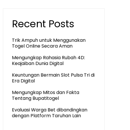
Recent Posts
Trik Ampuh untuk Menggunakan
Togel Online Secara Aman
Mengungkap Rahasia Rubah 4D:
Keajaiban Dunia Digital
Keuntungan Bermain Slot Pulsa Tri di
Era Digital
Mengungkap Mitos dan Fakta
Tentang Bupatitogel
Evaluasi Warga Bet dibandingkan
dengan Platform Taruhan Lain