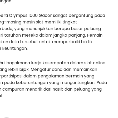
angan.
perti Olympus 1000 Gacor sangat bergantung pada
g-masing mesin slot memiliki tingkat
rbeda, yang menunjukkan berapa besar peluang
ri taruhan mereka dalam jangka panjang. Pemain
an data tersebut untuk memperbaiki taktik
 keuntungan.
hui bagaimana kerja kesempatan dalam slot online
ng lebih bijak. Mengatur dana dan memainkan
erpartisipasi dalam pengalaman bermain yang
an pada keberuntungan yang menguntungkan. Pada
n campuran menarik dari nasib dan peluang yang
t.