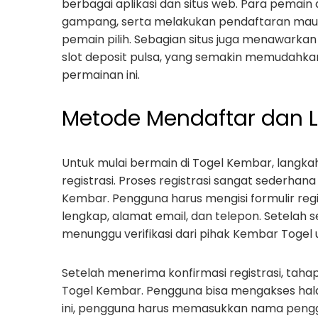
berbagai aplikasi dan situs web. Para pemai
gampang, serta melakukan pendaftaran maup
pemain pilih. Sebagian situs juga menawark
slot deposit pulsa, yang semakin memudahk
permainan ini.
Metode Mendaftar dan 
Untuk mulai bermain di Togel Kembar, langk
registrasi. Proses registrasi sangat sederhana
Kembar. Pengguna harus mengisi formulir reg
lengkap, alamat email, dan telepon. Setelah 
menunggu verifikasi dari pihak Kembar Togel
Setelah menerima konfirmasi registrasi, taha
Togel Kembar. Pengguna bisa mengakses hala
ini, pengguna harus memasukkan nama penggu