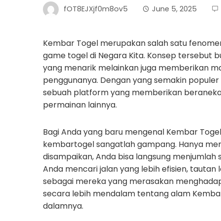
fOT8EJXjf0m8ov5
June 5, 2025
Kembar Togel merupakan salah satu fenomen
game togel di Negara Kita. Konsep tersebu
yang menarik melainkan juga memberikan 
penggunanya. Dengan yang semakin populer b
sebuah platform yang memberikan beraneka l
permainan lainnya.
Bagi Anda yang baru mengenal Kembar Togel,
kembartogel sangatlah gampang. Hanya meng
disampaikan, Anda bisa langsung menjumlah sem
Anda mencari jalan yang lebih efisien, tauta
sebagai mereka yang merasakan menghadapi k
secara lebih mendalam tentang alam Kembar 
dalamnya.