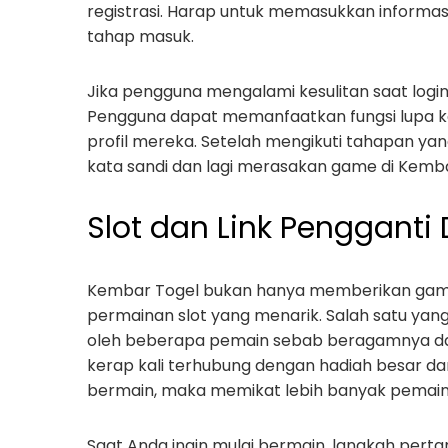
registrasi. Harap untuk memasukkan informas
tahap masuk.
Jika pengguna mengalami kesulitan saat login
Pengguna dapat memanfaatkan fungsi lupa k
profil mereka. Setelah mengikuti tahapan ya
kata sandi dan lagi merasakan game di Kemba
Slot dan Link Pengganti
Kembar Togel bukan hanya memberikan game 
permainan slot yang menarik. Salah satu yang 
oleh beberapa pemain sebab beragamnya dan 
kerap kali terhubung dengan hadiah besar 
bermain, maka memikat lebih banyak pemain 
Saat Anda ingin mulai bermain, langkah pert