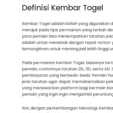
Definisi Kembar Togel
Kembar Togel adalah istilah yang digunakan di
merujuk pada tipe permainan yang terkait d
para pemain bisa menempatkan taruhan pada 
adalah untuk menebak dengan tepat nomor y
kemungkinan untuk menang jadi lebih tinggi 
Pada permainan Kembar Togel, biasanya terda
pemain, contohnya taruhan 2D, 3D, serta 4D. Se
pembayaran yang berbeda-beda. Pemain harus
jenis taruhan agar dapat memaksimalkan pelua
yang menawarkan platform bagi bermain Ke
pemain yang ingin ingin mengambil peruntun
Kini, dengan perkembangan teknologi, Kembar