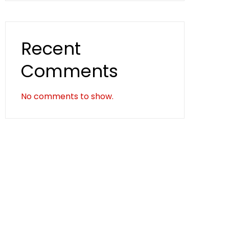
Recent
Comments
No comments to show.