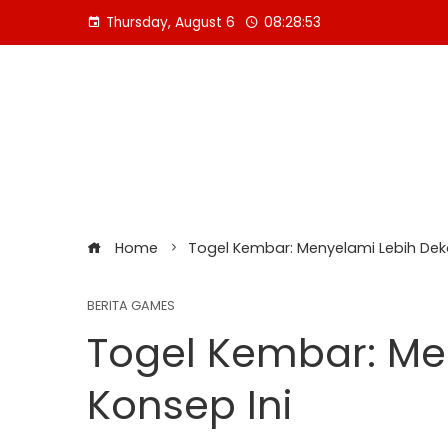
Skip
Thursday, August 6
08:28:54
to
content
Home
Togel Kembar: Menyelami Lebih Deka
BERITA GAMES
Togel Kembar: Me
Konsep Ini