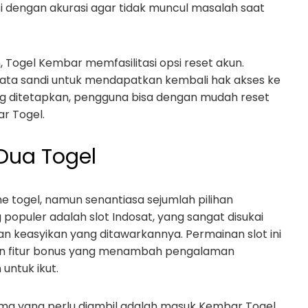
i dengan akurasi agar tidak muncul masalah saat
, Togel Kembar memfasilitasi opsi reset akun.
ata sandi untuk mendapatkan kembali hak akses ke
ng ditetapkan, pengguna bisa dengan mudah reset
r Togel.
 Dua Togel
togel, namun senantiasa sejumlah pilihan
populer adalah slot Indosat, yang sangat disukai
keasyikan yang ditawarkannya. Permainan slot ini
dan fitur bonus yang menambah pengalaman
untuk ikut.
ama yang perlu diambil adalah masuk Kembar Togel.