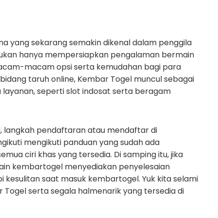
a yang sekarang semakin dikenal dalam penggila
t bukan hanya mempersiapkan pengalaman bermain
macam-macam opsi serta kemudahan bagi para
idang taruh online, Kembar Togel muncul sebagai
ayanan, seperti slot indosat serta beragam
 langkah pendaftaran atau mendaftar di
ikuti mengikuti panduan yang sudah ada
ua ciri khas yang tersedia. Di samping itu, jika
n lain kembartogel menyediakan penyelesaian
esulitan saat masuk kembartogel. Yuk kita selami
Togel serta segala halmenarik yang tersedia di