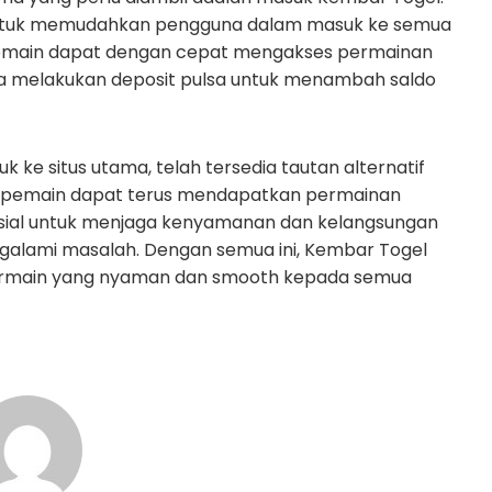
untuk memudahkan pengguna dalam masuk ke semua
, pemain dapat dengan cepat mengakses permainan
rta melakukan deposit pulsa untuk menambah saldo
 ke situs utama, telah tersedia tautan alternatif
 pemain dapat terus mendapatkan permainan
krusial untuk menjaga kenyamanan dan kelangsungan
galami masalah. Dengan semua ini, Kembar Togel
rmain yang nyaman dan smooth kepada semua