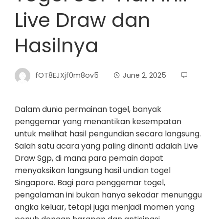
Live Draw dan
Hasilnya
fOT8EJXjf0m8ov5
June 2, 2025
Dalam dunia permainan togel, banyak
penggemar yang menantikan kesempatan
untuk melihat hasil pengundian secara langsung.
Salah satu acara yang paling dinanti adalah Live
Draw Sgp, di mana para pemain dapat
menyaksikan langsung hasil undian togel
Singapore. Bagi para penggemar togel,
pengalaman ini bukan hanya sekadar menunggu
angka keluar, tetapi juga menjadi momen yang