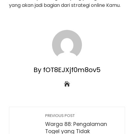
yang akan jadi bagian dari strategi online Kamu.
By fOT8EJXjf0m8ov5
PREVIOUS POST
Warga 88: Pengalaman
Togel yang Tidak