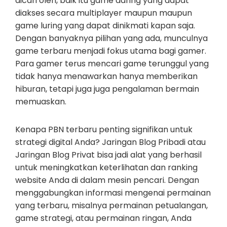
dicari oleh, baik itu game daring yang dapat
diakses secara multiplayer maupun maupun
game luring yang dapat dinikmati kapan saja.
Dengan banyaknya pilihan yang ada, munculnya
game terbaru menjadi fokus utama bagi gamer.
Para gamer terus mencari game terunggul yang
tidak hanya menawarkan hanya memberikan
hiburan, tetapi juga juga pengalaman bermain
memuaskan.
Kenapa PBN terbaru penting signifikan untuk
strategi digital Anda? Jaringan Blog Pribadi atau
Jaringan Blog Privat bisa jadi alat yang berhasil
untuk meningkatkan keterlihatan dan ranking
website Anda di dalam mesin pencari. Dengan
menggabungkan informasi mengenai permainan
yang terbaru, misalnya permainan petualangan,
game strategi, atau permainan ringan, Anda