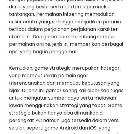
dunia yang besar serta bertemu beraneka
tantangan. Permainan ini sering memadukan
unsur cerita yang, sehingga menjadikan pemain
terlibat dalam perjalanan perjalanan karakter
utama ini. Dari game tidak terhubung sampai
permainan online, jenis ini memberikan berbagai
opsi yang bagi in penggemar.
Kemudian, game strategic merupakan kategori
yang membutuhkan pemain agar
merencanakan dan membuat keputusan yang
bijak. Di jenis ini, gamer sering kali diberikan tugas
untuk mengatur sumber daya serta melawan
lawan menggunakan strategi yang tepat. Game
strategic bukan hanya bisa dimainkan di
perangkat PC namun juga tersedia dalam versi
seluler, seperti game Android dan iOS, yang