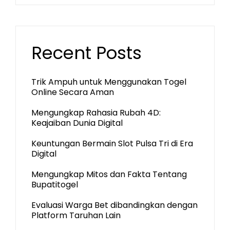
Recent Posts
Trik Ampuh untuk Menggunakan Togel
Online Secara Aman
Mengungkap Rahasia Rubah 4D:
Keajaiban Dunia Digital
Keuntungan Bermain Slot Pulsa Tri di Era
Digital
Mengungkap Mitos dan Fakta Tentang
Bupatitogel
Evaluasi Warga Bet dibandingkan dengan
Platform Taruhan Lain