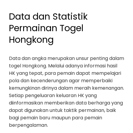
Data dan Statistik
Permainan Togel
Hongkong
Data dan angka merupakan unsur penting dalam
togel Hongkong. Melalui adanya informasi hasil
HK yang tepat, para pemain dapat mempelajari
pola dan kecenderungan agar memperbaiki
kemungkinan dirinya dalam meraih kemenangan.
Setiap pengeluaran keluaran HK yang
diinformasikan memberikan data berharga yang
dapat digunakan untuk taktik permainan, baik
bagi pemain baru maupun para pemain
berpengalaman.