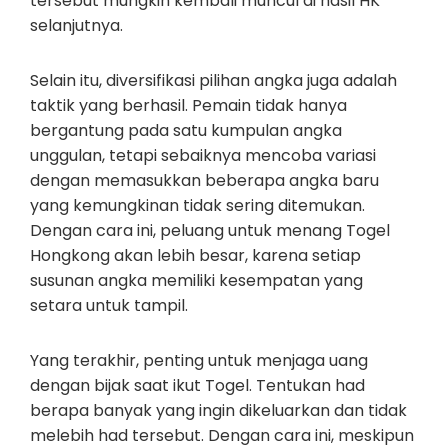
tersebut mungkin kembali muncul di hasil HK
selanjutnya.
Selain itu, diversifikasi pilihan angka juga adalah
taktik yang berhasil. Pemain tidak hanya
bergantung pada satu kumpulan angka
unggulan, tetapi sebaiknya mencoba variasi
dengan memasukkan beberapa angka baru
yang kemungkinan tidak sering ditemukan.
Dengan cara ini, peluang untuk menang Togel
Hongkong akan lebih besar, karena setiap
susunan angka memiliki kesempatan yang
setara untuk tampil.
Yang terakhir, penting untuk menjaga uang
dengan bijak saat ikut Togel. Tentukan had
berapa banyak yang ingin dikeluarkan dan tidak
melebih had tersebut. Dengan cara ini, meskipun