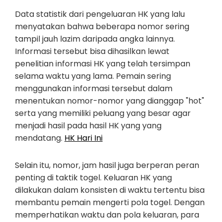
Data statistik dari pengeluaran HK yang lalu
menyatakan bahwa beberapa nomor sering
tampil jauh lazim daripada angka lainnya.
Informasi tersebut bisa dihasilkan lewat
penelitian informasi HK yang telah tersimpan
selama waktu yang lama. Pemain sering
menggunakan informasi tersebut dalam
menentukan nomor-nomor yang dianggap "hot"
serta yang memiliki peluang yang besar agar
menjadi hasil pada hasil HK yang yang
mendatang.
HK Hari Ini
Selain itu, nomor, jam hasil juga berperan peran
penting di taktik togel. Keluaran HK yang
dilakukan dalam konsisten di waktu tertentu bisa
membantu pemain mengerti pola togel. Dengan
memperhatikan waktu dan pola keluaran, para