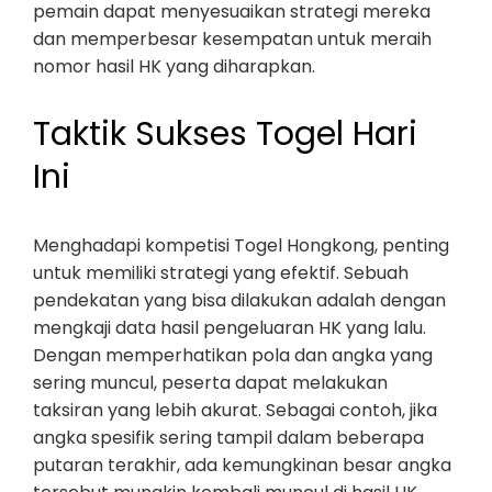
pemain dapat menyesuaikan strategi mereka
dan memperbesar kesempatan untuk meraih
nomor hasil HK yang diharapkan.
Taktik Sukses Togel Hari
Ini
Menghadapi kompetisi Togel Hongkong, penting
untuk memiliki strategi yang efektif. Sebuah
pendekatan yang bisa dilakukan adalah dengan
mengkaji data hasil pengeluaran HK yang lalu.
Dengan memperhatikan pola dan angka yang
sering muncul, peserta dapat melakukan
taksiran yang lebih akurat. Sebagai contoh, jika
angka spesifik sering tampil dalam beberapa
putaran terakhir, ada kemungkinan besar angka