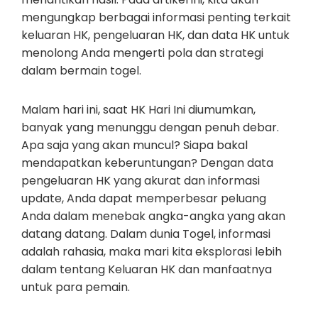
mengungkap berbagai informasi penting terkait
keluaran HK, pengeluaran HK, dan data HK untuk
menolong Anda mengerti pola dan strategi
dalam bermain togel.
Malam hari ini, saat HK Hari Ini diumumkan,
banyak yang menunggu dengan penuh debar.
Apa saja yang akan muncul? Siapa bakal
mendapatkan keberuntungan? Dengan data
pengeluaran HK yang akurat dan informasi
update, Anda dapat memperbesar peluang
Anda dalam menebak angka-angka yang akan
datang datang. Dalam dunia Togel, informasi
adalah rahasia, maka mari kita eksplorasi lebih
dalam tentang Keluaran HK dan manfaatnya
untuk para pemain.