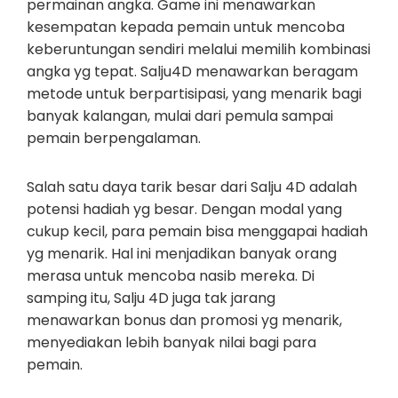
permainan angka. Game ini menawarkan
kesempatan kepada pemain untuk mencoba
keberuntungan sendiri melalui memilih kombinasi
angka yg tepat. Salju4D menawarkan beragam
metode untuk berpartisipasi, yang menarik bagi
banyak kalangan, mulai dari pemula sampai
pemain berpengalaman.
Salah satu daya tarik besar dari Salju 4D adalah
potensi hadiah yg besar. Dengan modal yang
cukup kecil, para pemain bisa menggapai hadiah
yg menarik. Hal ini menjadikan banyak orang
merasa untuk mencoba nasib mereka. Di
samping itu, Salju 4D juga tak jarang
menawarkan bonus dan promosi yg menarik,
menyediakan lebih banyak nilai bagi para
pemain.