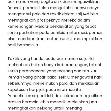
permainan yang begitu unik dan mengasyikkan.
Banyak pemain telah mengetahui bahwasanya
mengetahui pola dan taktik dalam salju4d bisa
meningkatkan prospeknya mereka dalam
kemenangan. Melalui pendekatan yang tepat
serta perhatian pada penilaian informasi, pemain
bisa mendapatkan metode untuk meningkatkan
hasil bermain itu.
Taktik yang handal pada permainan salju 4d
melibatkan bukan hanya keberuntungan, tetapi
serta perencanaan yang matang dan terukur.
Pemain yang pintar bakal selalu mengawasi hasil
sebelumnya, menemukan pola, dan melakukan
keputusan berpijak pada informasi itu.
Pendekatan seperti ini tidak sekadar menjadikan
proses bermain lebih menarik, melainkan juga
meningkatkan peluang untuk menang.