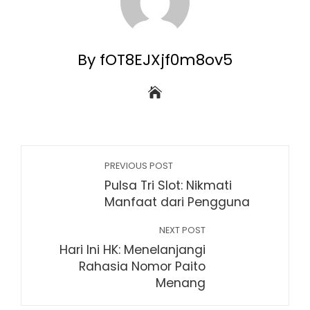
By fOT8EJXjf0m8ov5
PREVIOUS POST
Pulsa Tri Slot: Nikmati
Manfaat dari Pengguna
NEXT POST
Hari Ini HK: Menelanjangi
Rahasia Nomor Paito
Menang