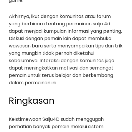
game.
Akhirnya, ikut dengan komunitas atau forum
yang berbicara tentang permainan salju 4d
dapat menjadi kumpulan informasi yang penting.
Diskusi dengan pemain lain dapat membuka
wawasan baru serta menyampaikan tips dan trik
yang mungkin tidak pernah diketahui
sebelumnya. Interaksi dengan komunitas juga
dapat meningkatkan motivasi dan semangat
pemain untuk terus belajar dan berkembang
dalam permainan ini.
Ringkasan
Keistimewaan Salju4D sudah menggugah
perhatian banyak pemain melalui sistem