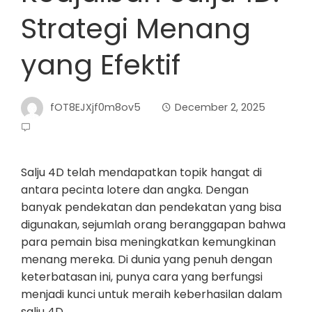
Strategi Menang
yang Efektif
fOT8EJXjf0m8ov5
December 2, 2025
Salju 4D telah mendapatkan topik hangat di
antara pecinta lotere dan angka. Dengan
banyak pendekatan dan pendekatan yang bisa
digunakan, sejumlah orang beranggapan bahwa
para pemain bisa meningkatkan kemungkinan
menang mereka. Di dunia yang penuh dengan
keterbatasan ini, punya cara yang berfungsi
menjadi kunci untuk meraih keberhasilan dalam
salju 4D.