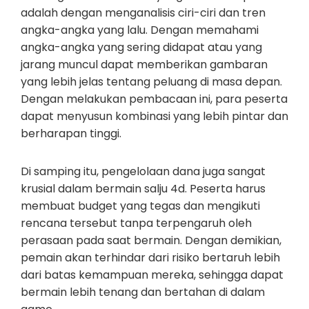
adalah dengan menganalisis ciri-ciri dan tren
angka-angka yang lalu. Dengan memahami
angka-angka yang sering didapat atau yang
jarang muncul dapat memberikan gambaran
yang lebih jelas tentang peluang di masa depan.
Dengan melakukan pembacaan ini, para peserta
dapat menyusun kombinasi yang lebih pintar dan
berharapan tinggi.
Di samping itu, pengelolaan dana juga sangat
krusial dalam bermain salju 4d. Peserta harus
membuat budget yang tegas dan mengikuti
rencana tersebut tanpa terpengaruh oleh
perasaan pada saat bermain. Dengan demikian,
pemain akan terhindar dari risiko bertaruh lebih
dari batas kemampuan mereka, sehingga dapat
bermain lebih tenang dan bertahan di dalam