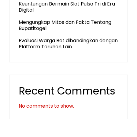
Keuntungan Bermain Slot Pulsa Tri di Era
Digital
Mengungkap Mitos dan Fakta Tentang
Bupatitogel
Evaluasi Warga Bet dibandingkan dengan
Platform Taruhan Lain
Recent Comments
No comments to show.