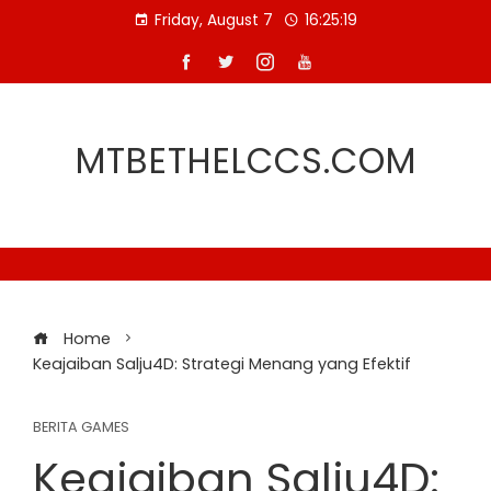
Skip
Friday, August 7
16:25:19
to
content
MTBETHELCCS.COM
Home
Keajaiban Salju4D: Strategi Menang yang Efektif
BERITA GAMES
Keajaiban Salju4D: