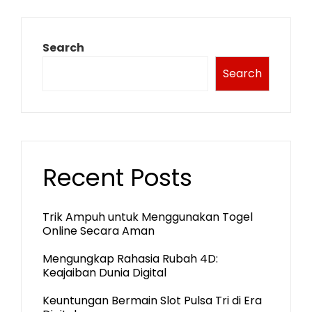
Search
Search
Recent Posts
Trik Ampuh untuk Menggunakan Togel
Online Secara Aman
Mengungkap Rahasia Rubah 4D:
Keajaiban Dunia Digital
Keuntungan Bermain Slot Pulsa Tri di Era