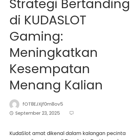
Strategi Bertanding
di KUDASLOT
Gaming:
Meningkatkan
Kesempatan
Menang Kalian
fOT8EJXjf0m8ov5
September 23, 2025
KudaSlot amat dikenal dalam kalangan pecinta