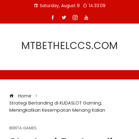
Skip
Saturday, August 8
14:33:09
to
content
MTBETHELCCS.COM
Home
Strategi Bertanding di KUDASLOT Gaming:
Meningkatkan Kesempatan Menang Kalian
BERITA GAMES