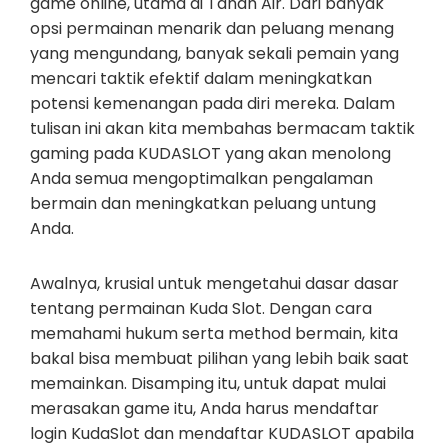
game online, utama di Tanah Air. Dari banyak
opsi permainan menarik dan peluang menang
yang mengundang, banyak sekali pemain yang
mencari taktik efektif dalam meningkatkan
potensi kemenangan pada diri mereka. Dalam
tulisan ini akan kita membahas bermacam taktik
gaming pada KUDASLOT yang akan menolong
Anda semua mengoptimalkan pengalaman
bermain dan meningkatkan peluang untung
Anda.
Awalnya, krusial untuk mengetahui dasar dasar
tentang permainan Kuda Slot. Dengan cara
memahami hukum serta method bermain, kita
bakal bisa membuat pilihan yang lebih baik saat
memainkan. Disamping itu, untuk dapat mulai
merasakan game itu, Anda harus mendaftar
login KudaSlot dan mendaftar KUDASLOT apabila