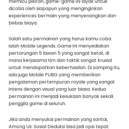
memicu pikiran, game-game ini layak untuk
dicoba oleh siapapun yang menginginkan
experiences bermain yang menyenangkan dan
bebas biaya.
Salah satu permainan yang harus kamu coba
ialah Mobile Legends. Game ini menyediakan
pertarungan 5 lawan 5 yang sangat ketat, di
mana kerjasama tim dan taktik sangat krusial
untuk mendapatkan keberhasilan. Di samping itu,
ada juga Mobile PUBG yang memberikan
pengalaman pertempuran royale yang sangat
intens dengan visual yang luar biasa. Kedua
permainan ini menjadi kesukaan banyak sekali
penggila game di seluruh.
Jika anda menyukai permainan yang santai,
Among Us: Sosial Deduksi bisa jadi opsi tepat.