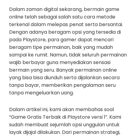
Dalam zaman digital sekarang, bermain game
online telah sebagai salah satu cara metode
terkenal dalam melepas penat serta bersantai.
Dengan adanya beragam opsi yang tersedia di
pada Playstore, para gamer dapat mencari
beragam tipe permainan, baik yang mudah
sampai ke rumit. Namun, tidak seluruh permainan
wajib berbayar guna menyediakan sensasi
bermain yang seru. Banyak permainan online
yang bisa bisa diunduh serta dijalankan secara
tanpa bayar, memberikan pengalaman seru
tanpa mengeluarkan uang.
Dalam artikel ini, kami akan membahas soal
“Game Gratis Terbaik di Playstore versi 1”. Kami
sudah membuat sejumlah opsi unggulan untuk
layak dijajal dilakukan. Dari permainan strategi,