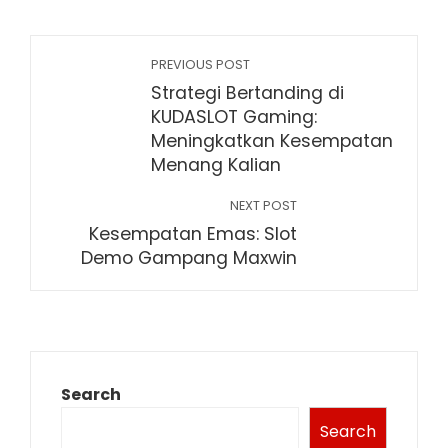
PREVIOUS POST
Strategi Bertanding di
KUDASLOT Gaming:
Meningkatkan Kesempatan
Menang Kalian
NEXT POST
Kesempatan Emas: Slot
Demo Gampang Maxwin
Search
Search