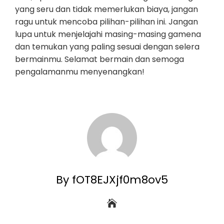
yang seru dan tidak memerlukan biaya, jangan
ragu untuk mencoba pilihan-pilihan ini. Jangan
lupa untuk menjelajahi masing-masing gamena
dan temukan yang paling sesuai dengan selera
bermainmu. Selamat bermain dan semoga
pengalamanmu menyenangkan!
By fOT8EJXjf0m8ov5