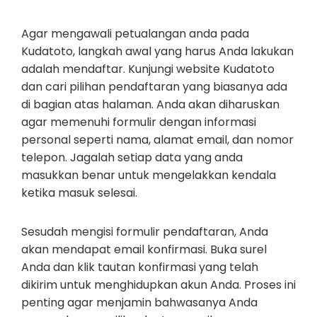
Agar mengawali petualangan anda pada
Kudatoto, langkah awal yang harus Anda lakukan
adalah mendaftar. Kunjungi website Kudatoto
dan cari pilihan pendaftaran yang biasanya ada
di bagian atas halaman. Anda akan diharuskan
agar memenuhi formulir dengan informasi
personal seperti nama, alamat email, dan nomor
telepon. Jagalah setiap data yang anda
masukkan benar untuk mengelakkan kendala
ketika masuk selesai.
Sesudah mengisi formulir pendaftaran, Anda
akan mendapat email konfirmasi. Buka surel
Anda dan klik tautan konfirmasi yang telah
dikirim untuk menghidupkan akun Anda. Proses ini
penting agar menjamin bahwasanya Anda