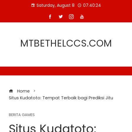
Skip
Saturday, August 8
07:40:24
to
content
MTBETHELCCS.COM
Home
Situs Kudatoto: Tempat Terbaik bagi Prediksi Jitu
BERITA GAMES
Situs Kudatoto: