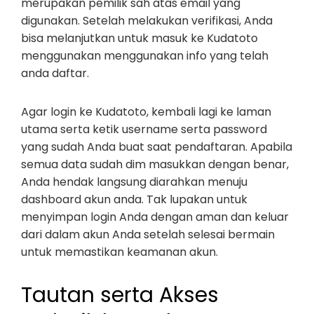
merupakan pemilik sah atas email yang
digunakan. Setelah melakukan verifikasi, Anda
bisa melanjutkan untuk masuk ke Kudatoto
menggunakan menggunakan info yang telah
anda daftar.
Agar login ke Kudatoto, kembali lagi ke laman
utama serta ketik username serta password
yang sudah Anda buat saat pendaftaran. Apabila
semua data sudah dim masukkan dengan benar,
Anda hendak langsung diarahkan menuju
dashboard akun anda. Tak lupakan untuk
menyimpan login Anda dengan aman dan keluar
dari dalam akun Anda setelah selesai bermain
untuk memastikan keamanan akun.
Tautan serta Akses