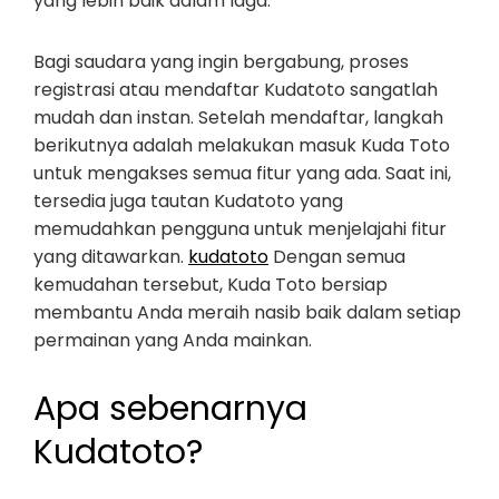
yang lebih baik dalam laga.
Bagi saudara yang ingin bergabung, proses
registrasi atau mendaftar Kudatoto sangatlah
mudah dan instan. Setelah mendaftar, langkah
berikutnya adalah melakukan masuk Kuda Toto
untuk mengakses semua fitur yang ada. Saat ini,
tersedia juga tautan Kudatoto yang
memudahkan pengguna untuk menjelajahi fitur
yang ditawarkan.
kudatoto
Dengan semua
kemudahan tersebut, Kuda Toto bersiap
membantu Anda meraih nasib baik dalam setiap
permainan yang Anda mainkan.
Apa sebenarnya
Kudatoto?