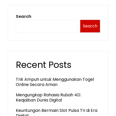
Search
Search
Recent Posts
Trik Ampuh untuk Menggunakan Togel
Online Secara Aman
Mengungkap Rahasia Rubah 4D:
Keajaiban Dunia Digital
Keuntungan Bermain Slot Pulsa Tri di Era
Digital