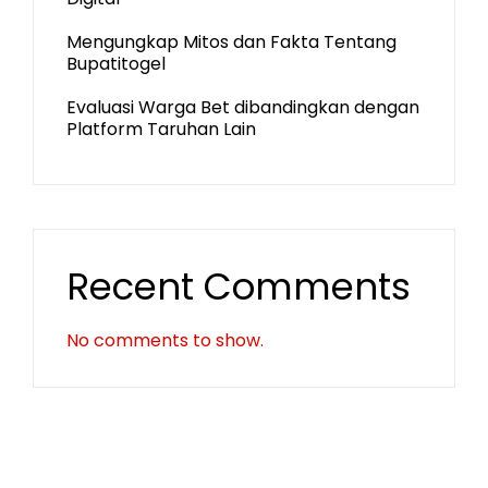
Mengungkap Mitos dan Fakta Tentang
Bupatitogel
Evaluasi Warga Bet dibandingkan dengan
Platform Taruhan Lain
Recent Comments
No comments to show.