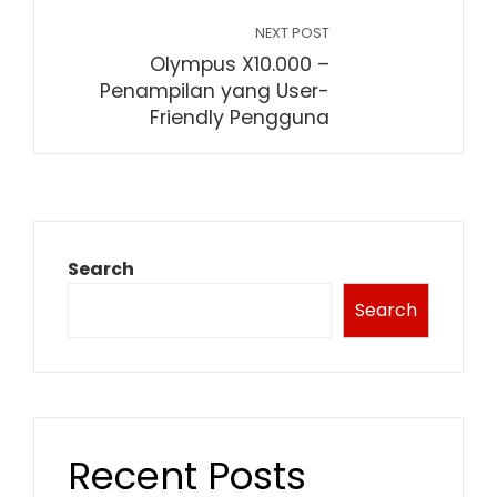
NEXT POST
Olympus X10.000 –
Penampilan yang User-
Friendly Pengguna
Search
Search
Recent Posts