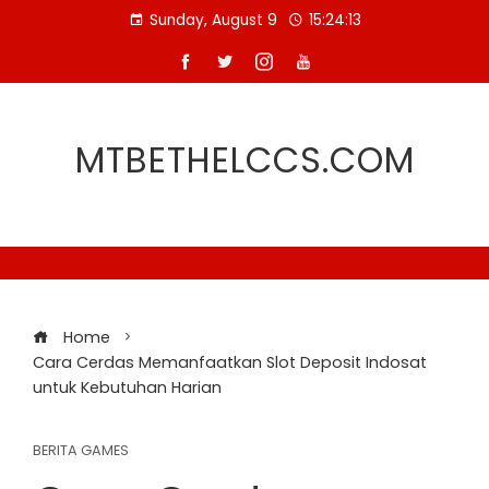
Skip
Sunday, August 9
15:24:13
to
content
MTBETHELCCS.COM
Home
Cara Cerdas Memanfaatkan Slot Deposit Indosat
untuk Kebutuhan Harian
BERITA GAMES