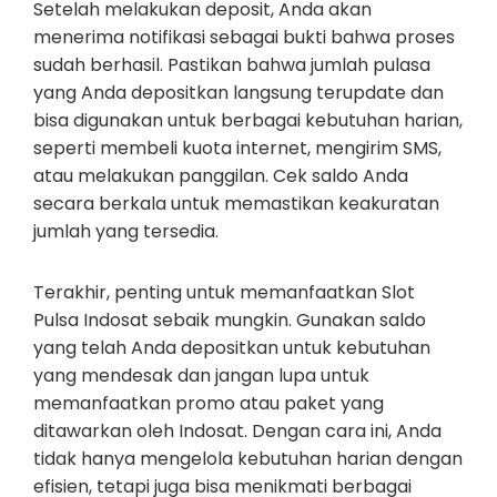
Setelah melakukan deposit, Anda akan
menerima notifikasi sebagai bukti bahwa proses
sudah berhasil. Pastikan bahwa jumlah pulasa
yang Anda depositkan langsung terupdate dan
bisa digunakan untuk berbagai kebutuhan harian,
seperti membeli kuota internet, mengirim SMS,
atau melakukan panggilan. Cek saldo Anda
secara berkala untuk memastikan keakuratan
jumlah yang tersedia.
Terakhir, penting untuk memanfaatkan Slot
Pulsa Indosat sebaik mungkin. Gunakan saldo
yang telah Anda depositkan untuk kebutuhan
yang mendesak dan jangan lupa untuk
memanfaatkan promo atau paket yang
ditawarkan oleh Indosat. Dengan cara ini, Anda
tidak hanya mengelola kebutuhan harian dengan
efisien, tetapi juga bisa menikmati berbagai