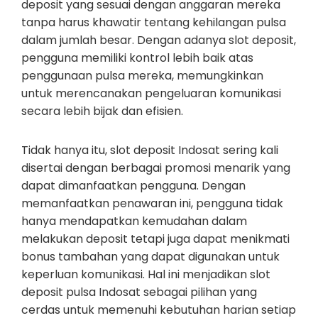
deposit yang sesuai dengan anggaran mereka
tanpa harus khawatir tentang kehilangan pulsa
dalam jumlah besar. Dengan adanya slot deposit,
pengguna memiliki kontrol lebih baik atas
penggunaan pulsa mereka, memungkinkan
untuk merencanakan pengeluaran komunikasi
secara lebih bijak dan efisien.
Tidak hanya itu, slot deposit Indosat sering kali
disertai dengan berbagai promosi menarik yang
dapat dimanfaatkan pengguna. Dengan
memanfaatkan penawaran ini, pengguna tidak
hanya mendapatkan kemudahan dalam
melakukan deposit tetapi juga dapat menikmati
bonus tambahan yang dapat digunakan untuk
keperluan komunikasi. Hal ini menjadikan slot
deposit pulsa Indosat sebagai pilihan yang
cerdas untuk memenuhi kebutuhan harian setiap