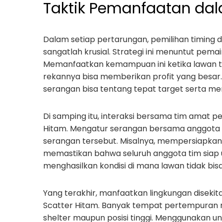
Taktik Pemanfaatan da
Dalam setiap pertarungan, pemilihan timin
sangatlah krusial. Strategi ini menuntut pema
Memanfaatkan kemampuan ini ketika lawan te
rekannya bisa memberikan profit yang besar
serangan bisa tentang tepat target serta m
Di samping itu, interaksi bersama tim amat
Hitam. Mengatur serangan bersama anggota
serangan tersebut. Misalnya, mempersiapkan 
memastikan bahwa seluruh anggota tim siap
menghasilkan kondisi di mana lawan tidak bisa
Yang terakhir, manfaatkan lingkungan dise
Scatter Hitam. Banyak tempat pertempuran m
shelter maupun posisi tinggi. Menggunakan 