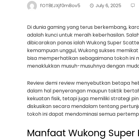
fOT8EJXjf0m8ov5
July 6, 2025
Di dunia gaming yang terus berkembang, 
adalah kunci untuk meraih keberhasilan. Salah
dibicarakan panas ialah Wukong Super Scatt
kemampuan unggul, Wukong sukses memikat p
bisa memperhatikan sebagaimana tokoh ini
menaklukkan musuh-musuhnya dengan muda
Review demi review menyebutkan betapa heba
dalam hal penyerangan maupun taktik bertahan
kekuatan fisik, tetapi juga memiliki strategi 
diskusikan secara mendalam tentang pertun
tokoh ini dapat mendominasi semua pertemp
Manfaat Wukong Super 