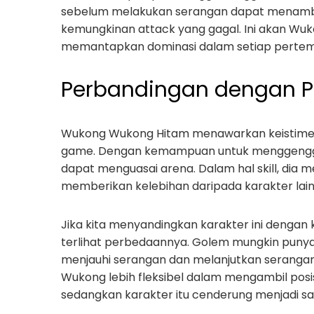
sebelum melakukan serangan dapat menamb
kemungkinan attack yang gagal. Ini akan Wuko
memantapkan dominasi dalam setiap pertem
Perbandingan dengan P
Wukong Wukong Hitam menawarkan keistimewa
game. Dengan kemampuan untuk menggengga
dapat menguasai arena. Dalam hal skill, dia
memberikan kelebihan daripada karakter lain
Jika kita menyandingkan karakter ini dengan 
terlihat perbedaannya. Golem mungkin punya 
menjauhi serangan dan melanjutkan serangan b
Wukong lebih fleksibel dalam mengambil pos
sedangkan karakter itu cenderung menjadi sa