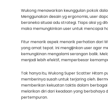
Wukong menawarkan keunggulan pokok dalam 
Menggunakan desain yg ergonomis, user dap
beraneka situasi adu strategi. Tiaps aksi yg 
maka memungkinkan user untuk mencapai hasil
Fitur menarik aspek menarik perhatian dari
yang amat tepat. Ini mengijinkan user agar m
kemungkinan mengalami serangan balik. Melalui 
menjadi lebih efektif, memperbesar kemamp
Tak hanya itu, Wukong Super Scatter Hitam pu
memberinya susah untuk terjaring oleh. Ber
memberikan kekuatan taktis dalam berbaga
melarikan diri dari keadaan yang berbahaya
pertempuran.