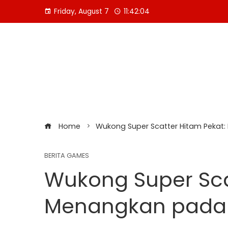
Skip
Friday, August 7
11:42:04
to
content
Home
Wukong Super Scatter Hitam Pekat:
BERITA GAMES
Wukong Super Sca
Menangkan pada 