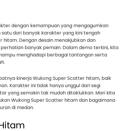
karakter dengan kemampuan yang mengagumkan
 satu dari banyak karakter yang kini tengah
er hitam. Dengan desain menakjubkan dan
erhatian banyak pemain. Dalam demo terkini, kita
 mampu menghadapi berbagai tantangan serta
h.
tnya kinerja Wukong Super Scatter hitam, baik
. Karakter ini tidak hanya unggul dari segi
pintar yang semakin tak mudah ditaklukkan. Mari kita
jukan Wukong Super Scatter hitam dan bagaimana
uran di medan.
Hitam