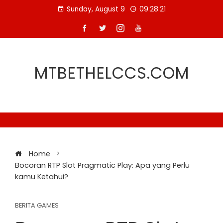
Skip
Sunday, August 9
09:28:22
to
content
MTBETHELCCS.COM
Home
Bocoran RTP Slot Pragmatic Play: Apa yang Perlu
kamu Ketahui?
BERITA GAMES