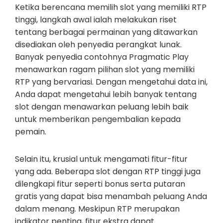
Ketika berencana memilih slot yang memiliki RTP
tinggi, langkah awal ialah melakukan riset
tentang berbagai permainan yang ditawarkan
disediakan oleh penyedia perangkat lunak.
Banyak penyedia contohnya Pragmatic Play
menawarkan ragam pilihan slot yang memiliki
RTP yang bervariasi. Dengan mengetahui data ini,
Anda dapat mengetahui lebih banyak tentang
slot dengan menawarkan peluang lebih baik
untuk memberikan pengembalian kepada
pemain.
Selain itu, krusial untuk mengamati fitur-fitur
yang ada. Beberapa slot dengan RTP tinggi juga
dilengkapi fitur seperti bonus serta putaran
gratis yang dapat bisa menambah peluang Anda
dalam menang. Meskipun RTP merupakan
indikator penting, fitur ekstra dapat