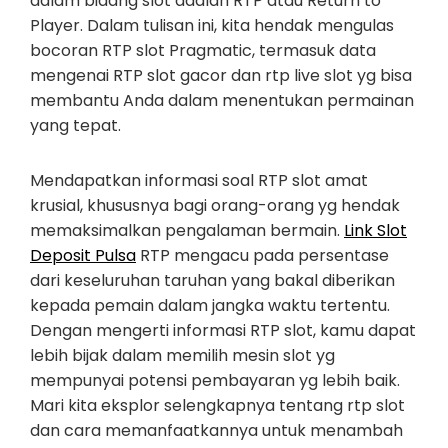
dalam bidang slot adalah RTP atau Return to
Player. Dalam tulisan ini, kita hendak mengulas
bocoran RTP slot Pragmatic, termasuk data
mengenai RTP slot gacor dan rtp live slot yg bisa
membantu Anda dalam menentukan permainan
yang tepat.
Mendapatkan informasi soal RTP slot amat
krusial, khususnya bagi orang-orang yg hendak
memaksimalkan pengalaman bermain.
Link Slot
Deposit Pulsa
RTP mengacu pada persentase
dari keseluruhan taruhan yang bakal diberikan
kepada pemain dalam jangka waktu tertentu.
Dengan mengerti informasi RTP slot, kamu dapat
lebih bijak dalam memilih mesin slot yg
mempunyai potensi pembayaran yg lebih baik.
Mari kita eksplor selengkapnya tentang rtp slot
dan cara memanfaatkannya untuk menambah