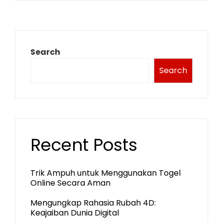
Search
Search
Recent Posts
Trik Ampuh untuk Menggunakan Togel
Online Secara Aman
Mengungkap Rahasia Rubah 4D:
Keajaiban Dunia Digital