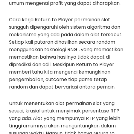
umum mengenai profit yang dapat diharapkan.
Cara kerja Return to Player permainan slot
sungguh dipengaruhi oleh sistem algoritma dan
mekanisme yang ada pada dalam alat tersebut.
Setiap kali putaran dihasilkan secara random
menggunakan teknologi RNG , yang memastikan
memastikan bahwa hasilnya tidak dapat di
diprediksi dan adil. Meskipun Return to Player
memberi tahu kita mengenai kemungkinan
pengembalian, outcome tiap game tetap
random dan dapat bervariasi antara pemain.
Untuk menentukan alat permainan slot yang
sesuai, krusial untuk menyimak persentase RTP
yang ada. Alat yang mempunyai RTP yang lebih
tinggi umumnya akan menguntungkan dalam
susunan waktu. Namun, tidak hanya return to