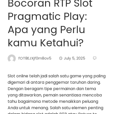
Bocoran RTP Slot
Pragmatic Play:
Apa yang Perlu
kamu Ketahui?
fOT8EJXjf0m8ov5
July 5, 2025
Slot online telah jadi salah satu game yang paling
digemari di antara penggemar taruhan daring.
Dengan beragam tipe permainan dan tema
yang ditawarkan, pemain senantiasa mencoba
tahu bagaimana metode menaikkan peluang
Anda untuk menang. Salah satu elemen penting