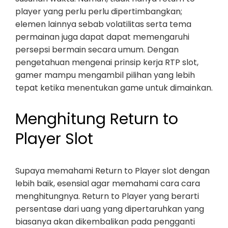
player yang perlu perlu dipertimbangkan;
elemen lainnya sebab volatilitas serta tema
permainan juga dapat dapat memengaruhi
persepsi bermain secara umum. Dengan
pengetahuan mengenai prinsip kerja RTP slot,
gamer mampu mengambil pilihan yang lebih
tepat ketika menentukan game untuk dimainkan.
Menghitung Return to
Player Slot
Supaya memahami Return to Player slot dengan
lebih baik, esensial agar memahami cara cara
menghitungnya. Return to Player yang berarti
persentase dari uang yang dipertaruhkan yang
biasanya akan dikembalikan pada pengganti