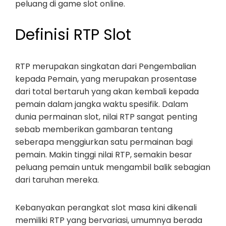
peluang di game slot online.
Definisi RTP Slot
RTP merupakan singkatan dari Pengembalian
kepada Pemain, yang merupakan prosentase
dari total bertaruh yang akan kembali kepada
pemain dalam jangka waktu spesifik. Dalam
dunia permainan slot, nilai RTP sangat penting
sebab memberikan gambaran tentang
seberapa menggiurkan satu permainan bagi
pemain. Makin tinggi nilai RTP, semakin besar
peluang pemain untuk mengambil balik sebagian
dari taruhan mereka.
Kebanyakan perangkat slot masa kini dikenali
memiliki RTP yang bervariasi, umumnya berada