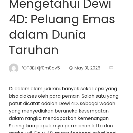
Mengetahui Dewi
4D: Peluang Emas
dalam Dunia
Taruhan
fOT8EJXjf0m8ov5
May 31, 2026
Di dalam alam judi kini, banyak sekali opsi yang
bisa diakses oleh para pemain. Salah satu yang
patut dicatat adalah Dewi 4D, sebagai wadah
yang menyediakan beraneka kesempatan
dalam rangka mendapatkan kemenangan.
Seiring kian populernya permainan lotto dan