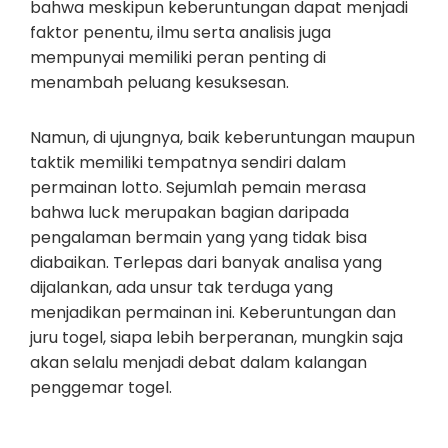
bahwa meskipun keberuntungan dapat menjadi
faktor penentu, ilmu serta analisis juga
mempunyai memiliki peran penting di
menambah peluang kesuksesan.
Namun, di ujungnya, baik keberuntungan maupun
taktik memiliki tempatnya sendiri dalam
permainan lotto. Sejumlah pemain merasa
bahwa luck merupakan bagian daripada
pengalaman bermain yang yang tidak bisa
diabaikan. Terlepas dari banyak analisa yang
dijalankan, ada unsur tak terduga yang
menjadikan permainan ini. Keberuntungan dan
juru togel, siapa lebih berperanan, mungkin saja
akan selalu menjadi debat dalam kalangan
penggemar togel.