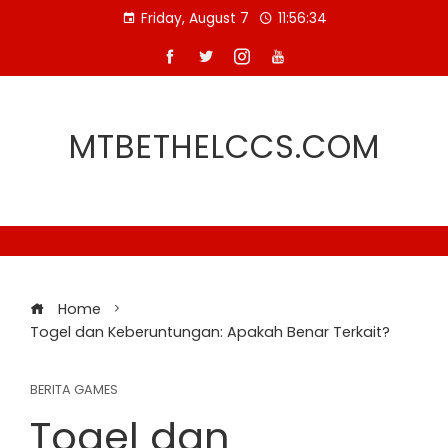
Skip
Friday, August 7
11:56:34
to
content
MTBETHELCCS.COM
Home
Togel dan Keberuntungan: Apakah Benar Terkait?
BERITA GAMES
Togel dan