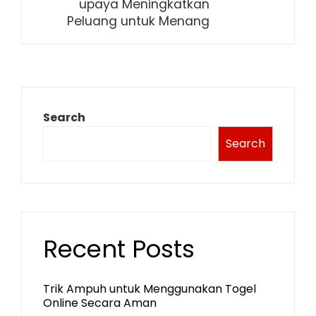
upaya Meningkatkan
Peluang untuk Menang
Search
Search
Recent Posts
Trik Ampuh untuk Menggunakan Togel
Online Secara Aman