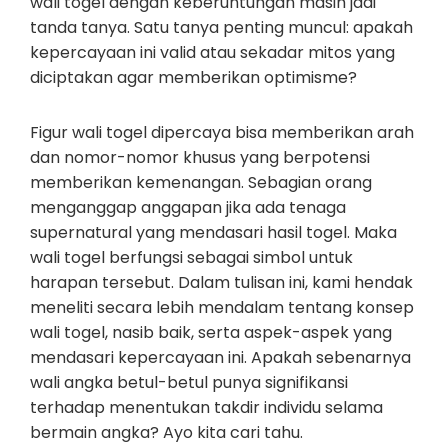
wali togel dengan keberuntungan masih jadi
tanda tanya. Satu tanya penting muncul: apakah
kepercayaan ini valid atau sekadar mitos yang
diciptakan agar memberikan optimisme?
Figur wali togel dipercaya bisa memberikan arah
dan nomor-nomor khusus yang berpotensi
memberikan kemenangan. Sebagian orang
menganggap anggapan jika ada tenaga
supernatural yang mendasari hasil togel. Maka
wali togel berfungsi sebagai simbol untuk
harapan tersebut. Dalam tulisan ini, kami hendak
meneliti secara lebih mendalam tentang konsep
wali togel, nasib baik, serta aspek-aspek yang
mendasari kepercayaan ini. Apakah sebenarnya
wali angka betul-betul punya signifikansi
terhadap menentukan takdir individu selama
bermain angka? Ayo kita cari tahu.