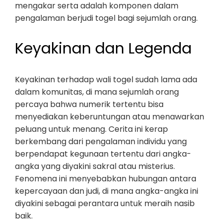
mengakar serta adalah komponen dalam
pengalaman berjudi togel bagi sejumlah orang.
Keyakinan dan Legenda
Keyakinan terhadap wali togel sudah lama ada
dalam komunitas, di mana sejumlah orang
percaya bahwa numerik tertentu bisa
menyediakan keberuntungan atau menawarkan
peluang untuk menang. Cerita ini kerap
berkembang dari pengalaman individu yang
berpendapat kegunaan tertentu dari angka-
angka yang diyakini sakral atau misterius.
Fenomena ini menyebabkan hubungan antara
kepercayaan dan judi, di mana angka-angka ini
diyakini sebagai perantara untuk meraih nasib
baik.