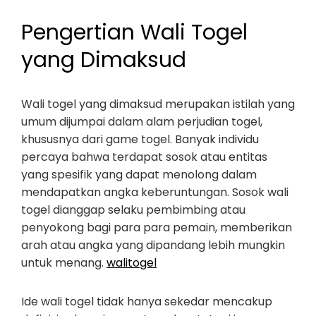
Pengertian Wali Togel
yang Dimaksud
Wali togel yang dimaksud merupakan istilah yang
umum dijumpai dalam alam perjudian togel,
khususnya dari game togel. Banyak individu
percaya bahwa terdapat sosok atau entitas
yang spesifik yang dapat menolong dalam
mendapatkan angka keberuntungan. Sosok wali
togel dianggap selaku pembimbing atau
penyokong bagi para para pemain, memberikan
arah atau angka yang dipandang lebih mungkin
untuk menang.
walitogel
Ide wali togel tidak hanya sekedar mencakup