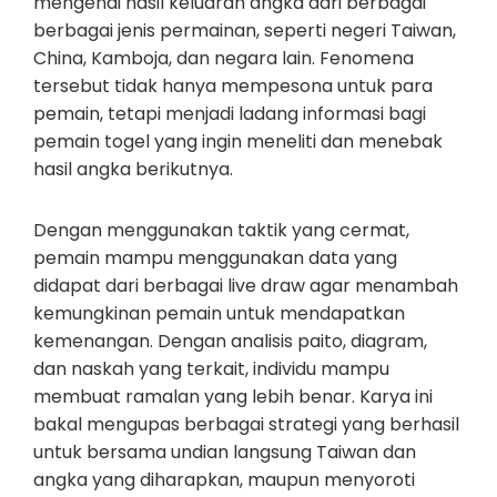
mengenai hasil keluaran angka dari berbagai
berbagai jenis permainan, seperti negeri Taiwan,
China, Kamboja, dan negara lain. Fenomena
tersebut tidak hanya mempesona untuk para
pemain, tetapi menjadi ladang informasi bagi
pemain togel yang ingin meneliti dan menebak
hasil angka berikutnya.
Dengan menggunakan taktik yang cermat,
pemain mampu menggunakan data yang
didapat dari berbagai live draw agar menambah
kemungkinan pemain untuk mendapatkan
kemenangan. Dengan analisis paito, diagram,
dan naskah yang terkait, individu mampu
membuat ramalan yang lebih benar. Karya ini
bakal mengupas berbagai strategi yang berhasil
untuk bersama undian langsung Taiwan dan
angka yang diharapkan, maupun menyoroti