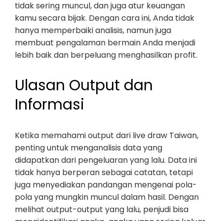
tidak sering muncul, dan juga atur keuangan
kamu secara bijak. Dengan cara ini, Anda tidak
hanya memperbaiki analisis, namun juga
membuat pengalaman bermain Anda menjadi
lebih baik dan berpeluang menghasilkan profit.
Ulasan Output dan
Informasi
Ketika memahami output dari live draw Taiwan,
penting untuk menganalisis data yang
didapatkan dari pengeluaran yang lalu. Data ini
tidak hanya berperan sebagai catatan, tetapi
juga menyediakan pandangan mengenai pola-
pola yang mungkin muncul dalam hasil. Dengan
melihat output-output yang lalu, penjudi bisa