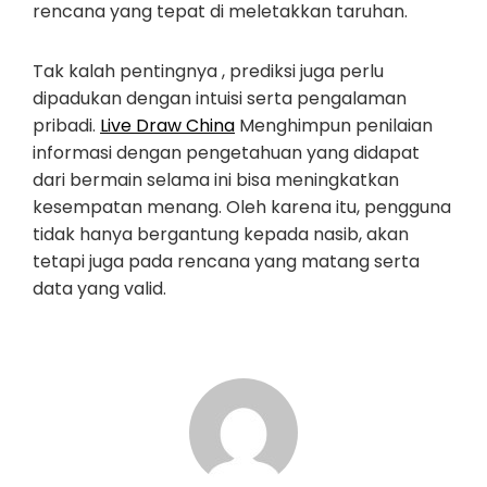
rencana yang tepat di meletakkan taruhan.
Tak kalah pentingnya , prediksi juga perlu
dipadukan dengan intuisi serta pengalaman
pribadi.
Live Draw China
Menghimpun penilaian
informasi dengan pengetahuan yang didapat
dari bermain selama ini bisa meningkatkan
kesempatan menang. Oleh karena itu, pengguna
tidak hanya bergantung kepada nasib, akan
tetapi juga pada rencana yang matang serta
data yang valid.