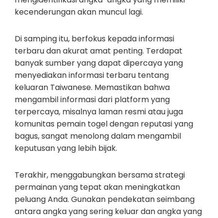
kecenderungan akan muncul lagi.
Di samping itu, berfokus kepada informasi
terbaru dan akurat amat penting. Terdapat
banyak sumber yang dapat dipercaya yang
menyediakan informasi terbaru tentang
keluaran Taiwanese. Memastikan bahwa
mengambil informasi dari platform yang
terpercaya, misalnya laman resmi atau juga
komunitas pemain togel dengan reputasi yang
bagus, sangat menolong dalam mengambil
keputusan yang lebih bijak.
Terakhir, menggabungkan bersama strategi
permainan yang tepat akan meningkatkan
peluang Anda. Gunakan pendekatan seimbang
antara angka yang sering keluar dan angka yang