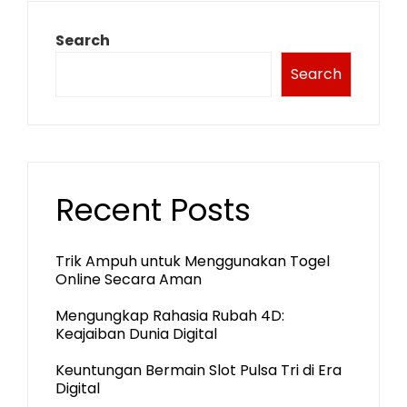
Search
Search
Recent Posts
Trik Ampuh untuk Menggunakan Togel
Online Secara Aman
Mengungkap Rahasia Rubah 4D:
Keajaiban Dunia Digital
Keuntungan Bermain Slot Pulsa Tri di Era
Digital