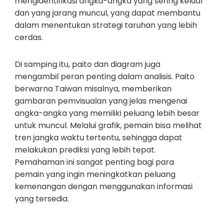
mengidentifikasi angka-angka yang sering keluar
dan yang jarang muncul, yang dapat membantu
dalam menentukan strategi taruhan yang lebih
cerdas.
Di samping itu, paito dan diagram juga
mengambil peran penting dalam analisis. Paito
berwarna Taiwan misalnya, memberikan
gambaran pemvisualan yang jelas mengenai
angka-angka yang memiliki peluang lebih besar
untuk muncul. Melalui grafik, pemain bisa melihat
tren jangka waktu tertentu, sehingga dapat
melakukan prediksi yang lebih tepat.
Pemahaman ini sangat penting bagi para
pemain yang ingin meningkatkan peluang
kemenangan dengan menggunakan informasi
yang tersedia.