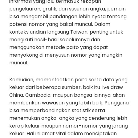
informasi yang lalu termasuk rekapan
pengeluaran, grafik, dan susunan angka, pemain
bisa mengambil pandangan lebih nyata tentang
potensi nomor yang bakal muncul. Dalam
konteks undian langsung Taiwan, penting untuk
mengikuti hasil-hasil sebelumnya dan
menggunakan metode paito yang dapat
menyokong di menyusun nomor yang mungkin
muncul.
Kemudian, memanfaatkan paito serta data yang
keluar dari beberapa sumber, baik itu live draw
China, Cambodia, maupun bangsa lainnya, akan
memberikan wawasan yang lebih baik. Pengguna
bisa memperbandingkan statistik serta
menemukan angka-angka yang cenderung lebh
kerap keluar maupun nomor-nomor yang jarang
keluar. Hal ini amat vital dalam menciptakan