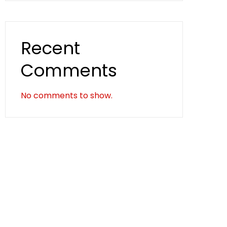
Recent
Comments
No comments to show.