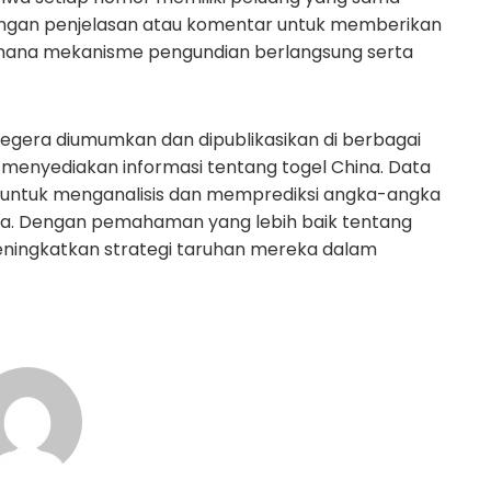
ai dengan penjelasan atau komentar untuk memberikan
mana mekanisme pengundian berlangsung serta
n segera diumumkan dan dipublikasikan di berbagai
g menyediakan informasi tentang togel China. Data
n untuk menganalisis dan memprediksi angka-angka
nya. Dengan pemahaman yang lebih baik tentang
eningkatkan strategi taruhan mereka dalam