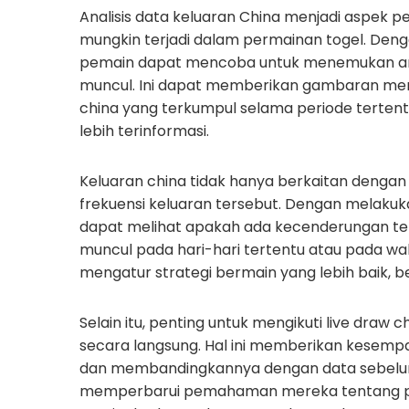
Analisis data keluaran China menjadi aspek
mungkin terjadi dalam permainan togel. Den
pemain dapat mencoba untuk menemukan ang
muncul. Ini dapat memberikan gambaran men
china yang terkumpul selama periode terten
lebih terinformasi.
Keluaran china tidak hanya berkaitan dengan 
frekuensi keluaran tersebut. Dengan melakuka
dapat melihat apakah ada kecenderungan ter
muncul pada hari-hari tertentu atau pada wakt
mengatur strategi bermain yang lebih baik, b
Selain itu, penting untuk mengikuti live draw
secara langsung. Hal ini memberikan kesempat
dan membandingkannya dengan data sebelumn
memperbarui pemahaman mereka tentang pol