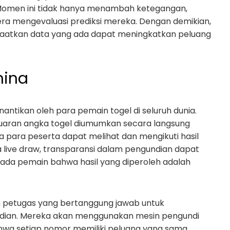
 Momen ini tidak hanya menambah ketegangan,
ra mengevaluasi prediksi mereka. Dengan demikian,
faatkan data yang ada dapat meningkatkan peluang
hina
antikan oleh para pemain togel di seluruh dunia.
luaran angka togel diumumkan secara langsung
gga para peserta dapat melihat dan mengikuti hasil
 live draw, transparansi dalam pengundian dapat
ada pemain bahwa hasil yang diperoleh adalah
ah petugas yang bertanggung jawab untuk
dian. Mereka akan menggunakan mesin pengundi
hwa setiap nomor memiliki peluang yang sama