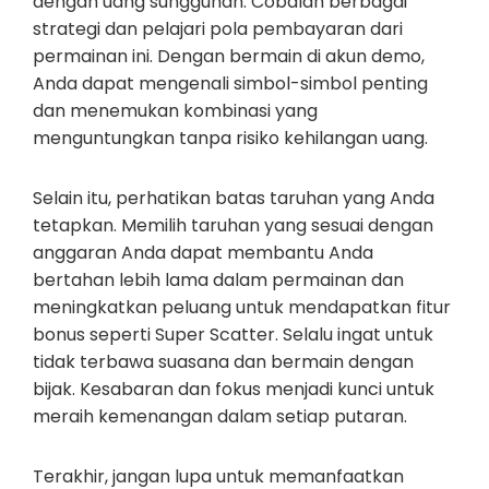
dengan uang sungguhan. Cobalah berbagai
strategi dan pelajari pola pembayaran dari
permainan ini. Dengan bermain di akun demo,
Anda dapat mengenali simbol-simbol penting
dan menemukan kombinasi yang
menguntungkan tanpa risiko kehilangan uang.
Selain itu, perhatikan batas taruhan yang Anda
tetapkan. Memilih taruhan yang sesuai dengan
anggaran Anda dapat membantu Anda
bertahan lebih lama dalam permainan dan
meningkatkan peluang untuk mendapatkan fitur
bonus seperti Super Scatter. Selalu ingat untuk
tidak terbawa suasana dan bermain dengan
bijak. Kesabaran dan fokus menjadi kunci untuk
meraih kemenangan dalam setiap putaran.
Terakhir, jangan lupa untuk memanfaatkan