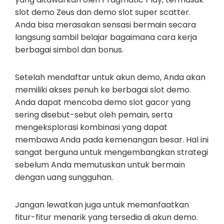
slot demo Zeus dan demo slot super scatter.
Anda bisa merasakan sensasi bermain secara
langsung sambil belajar bagaimana cara kerja
berbagai simbol dan bonus.
Setelah mendaftar untuk akun demo, Anda akan
memiliki akses penuh ke berbagai slot demo.
Anda dapat mencoba demo slot gacor yang
sering disebut-sebut oleh pemain, serta
mengeksplorasi kombinasi yang dapat
membawa Anda pada kemenangan besar. Hal ini
sangat berguna untuk mengembangkan strategi
sebelum Anda memutuskan untuk bermain
dengan uang sungguhan.
Jangan lewatkan juga untuk memanfaatkan
fitur-fitur menarik yang tersedia di akun demo.