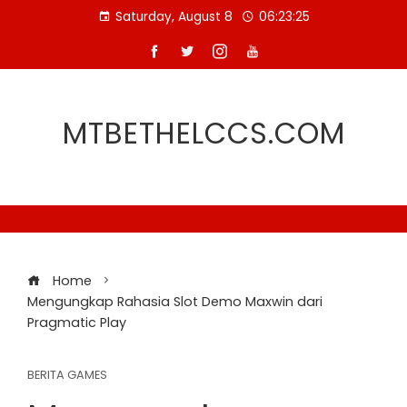
Skip
Saturday, August 8
06:23:25
to
content
MTBETHELCCS.COM
Home
Mengungkap Rahasia Slot Demo Maxwin dari
Pragmatic Play
BERITA GAMES