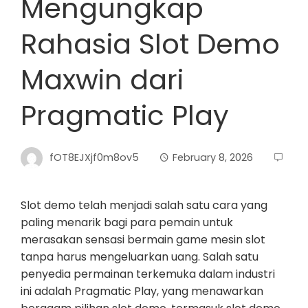
Mengungkap
Rahasia Slot Demo
Maxwin dari
Pragmatic Play
fOT8EJXjf0m8ov5
February 8, 2026
Slot demo telah menjadi salah satu cara yang
paling menarik bagi para pemain untuk
merasakan sensasi bermain game mesin slot
tanpa harus mengeluarkan uang. Salah satu
penyedia permainan terkemuka dalam industri
ini adalah Pragmatic Play, yang menawarkan