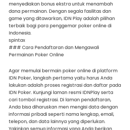
menyediakan bonus ekstra untuk menambah
dana permainan. Dengan segala fasilitas dan
game yang ditawarkan, IDN Play adalah pilihan
terbaik bagi para penggemar poker online di
Indonesia.
spintax
### Cara Pendaftaran dan Mengawali
Permainan Poker Online
Agar memulai bermain poker online di platform
IDN Poker, langkah pertama yaitu harus Anda
lakukan adalah proses registrasi dan daftar pada
IDN Poker. Kunjungi laman resmi IDNPlay serta
cari tombol registrasi. Di laman pendaftaran,
Anda bisa diharuskan men mengisi data dengan
informasi pribadi seperti nama lengkap, email,
telepon, dan data lainnya yang diperlukan.
Yakinkan semua informasi yang Anda berikan