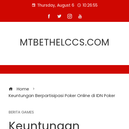
Skip
Thursday, August 6
10:26:55
to
content
MTBETHELCCS.COM
Home
Keuntungan Berpartisipasi Poker Online di IDN Poker
BERITA GAMES
Keuntungan