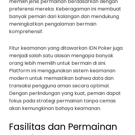
memilih jenis permainan berdasarkan dengan
preferensi mereka. Keberagaman ini membuat
banyak pemain dari kalangan dan mendukung
meningkatkan pengalaman bermain
komprehensif.
Fitur keamanan yang ditawarkan IDN Poker juga
menjadi salah satu alasan mengapa banyak
orang lebih memilih untuk bermain di sini.
Platform ini menggunakan sistem keamanan
modern untuk memastikan bahwa data dan
transaksi pengguna aman secara optimal.
Dengan perlindungan yang kuat, pemain dapat
fokus pada strategi permainan tanpa cemas
akan kemungkinan bahaya keamanan.
Fasilitas dan Permainan