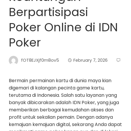
Berpartisipasi
Poker Online di IDN
Poker
fOT8EJXjf0m8ov5
February 7, 2026
Bermain permainan kartu di dunia maya kian
digemari di kalangan pecinta game kartu,
terutama di Indonesia. Salah satu layanan yang
banyak dibicarakan adalah IDN Poker, yang juga
memberikan berbagai kemudahan akses dan
profit untuk sekalian pemain. Dengan adanya
kemajuan kemajuan digital, sekarang Anda dapat