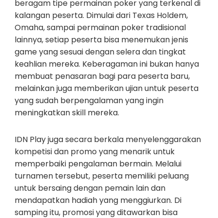
beragam tipe permainan poker yang terkenal di
kalangan peserta. Dimulai dari Texas Holdem,
Omaha, sampai permainan poker tradisional
lainnya, setiap peserta bisa menemukan jenis
game yang sesuai dengan selera dan tingkat
keahlian mereka. Keberagaman ini bukan hanya
membuat penasaran bagi para peserta baru,
melainkan juga memberikan ujian untuk peserta
yang sudah berpengalaman yang ingin
meningkatkan skill mereka.
IDN Play juga secara berkala menyelenggarakan
kompetisi dan promo yang menarik untuk
memperbaiki pengalaman bermain. Melalui
turnamen tersebut, peserta memiliki peluang
untuk bersaing dengan pemain lain dan
mendapatkan hadiah yang menggiurkan. Di
samping itu, promosi yang ditawarkan bisa