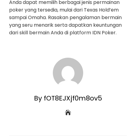
Anda dapat memilih berbagai jenis permainan
poker yang tersedia, mulai dari Texas Hold’em
sampai Omaha. Rasakan pengalaman bermain
yang seru menarik serta dapatkan keuntungan
dari skill bermain Anda di platform IDN Poker.
By fOT8EJXjf0m8ov5