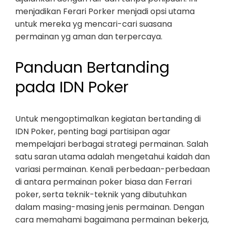
menjadikan Ferari Porker menjadi opsi utama
untuk mereka yg mencari-cari suasana
permainan yg aman dan terpercaya.
Panduan Bertanding
pada IDN Poker
Untuk mengoptimalkan kegiatan bertanding di
IDN Poker, penting bagi partisipan agar
mempelajari berbagai strategi permainan. Salah
satu saran utama adalah mengetahui kaidah dan
variasi permainan. Kenali perbedaan-perbedaan
di antara permainan poker biasa dan Ferrari
poker, serta teknik-teknik yang dibutuhkan
dalam masing-masing jenis permainan. Dengan
cara memahami bagaimana permainan bekerja,