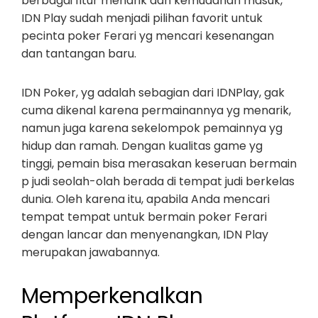
berbagai fitur menarik dan kemudahan masuk,
IDN Play sudah menjadi pilihan favorit untuk
pecinta poker Ferari yg mencari kesenangan
dan tantangan baru.
IDN Poker, yg adalah sebagian dari IDNPlay, gak
cuma dikenal karena permainannya yg menarik,
namun juga karena sekelompok pemainnya yg
hidup dan ramah. Dengan kualitas game yg
tinggi, pemain bisa merasakan keseruan bermain
p judi seolah-olah berada di tempat judi berkelas
dunia. Oleh karena itu, apabila Anda mencari
tempat tempat untuk bermain poker Ferari
dengan lancar dan menyenangkan, IDN Play
merupakan jawabannya.
Memperkenalkan