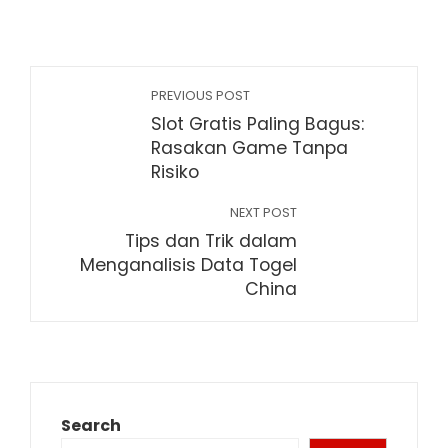
PREVIOUS POST
Slot Gratis Paling Bagus:
Rasakan Game Tanpa
Risiko
NEXT POST
Tips dan Trik dalam
Menganalisis Data Togel
China
Search