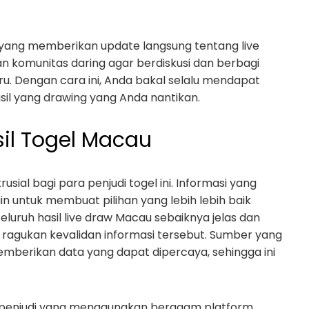
al yang memberikan update langsung tentang live
n komunitas daring agar berdiskusi dan berbagi
u. Dengan cara ini, Anda bakal selalu mendapat
asil yang drawing yang Anda nantikan.
sil Togel Macau
sial bagi para penjudi togel ini. Informasi yang
 untuk membuat pilihan yang lebih lebih baik
uruh hasil live draw Macau sebaiknya jelas dan
u ragukan kevalidan informasi tersebut. Sumber yang
erikan data yang dapat dipercaya, sehingga ini
 penjudi yang menggunakan beragam platform