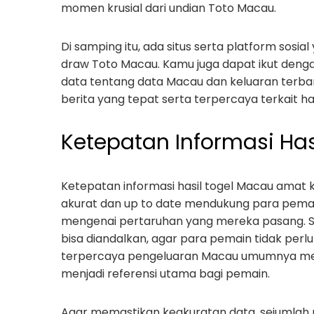
momen krusial dari undian Toto Macau.
Di samping itu, ada situs serta platform sosi
draw Toto Macau. Kamu juga dapat ikut denga
data tentang data Macau dan keluaran terbar
berita yang tepat serta terpercaya terkait h
Ketepatan Informasi Ha
Ketepatan informasi hasil togel Macau amat kru
akurat dan up to date mendukung para pemain
mengenai pertaruhan yang mereka pasang. Sel
bisa diandalkan, agar para pemain tidak perl
terpercaya pengeluaran Macau umumnya memb
menjadi referensi utama bagi pemain.
Agar memastikan keakuratan data, sejumlah