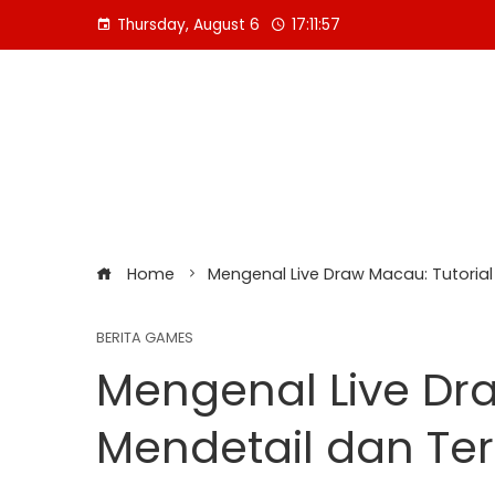
Skip
Thursday, August 6
17:11:58
to
content
Home
Mengenal Live Draw Macau: Tutoria
BERITA GAMES
Mengenal Live Dra
Mendetail dan Te