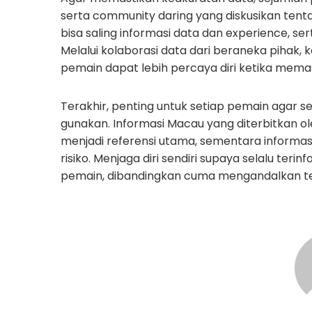
serta community daring yang diskusikan tenta
bisa saling informasi data dan experience, se
Melalui kolaborasi data dari beraneka pihak, 
pemain dapat lebih percaya diri ketika mem
Terakhir, penting untuk setiap pemain agar s
gunakan. Informasi Macau yang diterbitkan o
menjadi referensi utama, sementara informa
risiko. Menjaga diri sendiri supaya selalu ter
pemain, dibandingkan cuma mengandalkan t