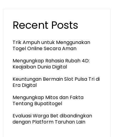
Recent Posts
Trik Ampuh untuk Menggunakan
Togel Online Secara Aman
Mengungkap Rahasia Rubah 4D:
Keajaiban Dunia Digital
Keuntungan Bermain Slot Pulsa Tri di
Era Digital
Mengungkap Mitos dan Fakta
Tentang Bupatitogel
Evaluasi Warga Bet dibandingkan
dengan Platform Taruhan Lain