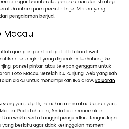
pemain agar berinteraksi pengalaman dan strategi
erat di antara para pecinta togel Macau, yang
dari pengalaman berjudi.
aw Macau
tlah gampang serta dapat dilakukan lewat
stikan perangkat yang digunakan terhubung ke
njing, ponsel pintar, atau telepon genggam untuk
ran Toto Macau. Setelah itu, kunjungi web yang sah
 telah diakui untuk menampilkan live draw.
keluaran
i yang yang dipilih, temukan menu atau bagian yang
 Macau. Pada tahap ini, Anda bisa menemukan
tkan waktu serta tanggal pengundian. Jangan lupa
 yang berlaku agar tidak ketinggalan momen-