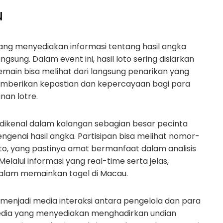
u
ang menyediakan informasi tentang hasil angka
ung. Dalam event ini, hasil loto sering disiarkan
pemain bisa melihat dari langsung penarikan yang
 memberikan kepastian dan kepercayaan bagi para
nan lotre.
dikenal dalam kalangan sebagian besar pecinta
ngenai hasil angka. Partisipan bisa melihat nomor-
o, yang pastinya amat bermanfaat dalam analisis
lalui informasi yang real-time serta jelas,
 dalam memainkan togel di Macau.
 menjadi media interaksi antara pengelola dan para
l media yang menyediakan menghadirkan undian