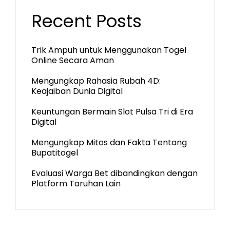
Recent Posts
Trik Ampuh untuk Menggunakan Togel
Online Secara Aman
Mengungkap Rahasia Rubah 4D:
Keajaiban Dunia Digital
Keuntungan Bermain Slot Pulsa Tri di Era
Digital
Mengungkap Mitos dan Fakta Tentang
Bupatitogel
Evaluasi Warga Bet dibandingkan dengan
Platform Taruhan Lain