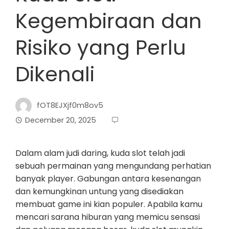
Kegembiraan dan
Risiko yang Perlu
Dikenali
fOT8EJXjf0m8ov5
December 20, 2025
Dalam alam judi daring, kuda slot telah jadi
sebuah permainan yang mengundang perhatian
banyak player. Gabungan antara kesenangan
dan kemungkinan untung yang disediakan
membuat game ini kian populer. Apabila kamu
mencari sarana hiburan yang memicu sensasi