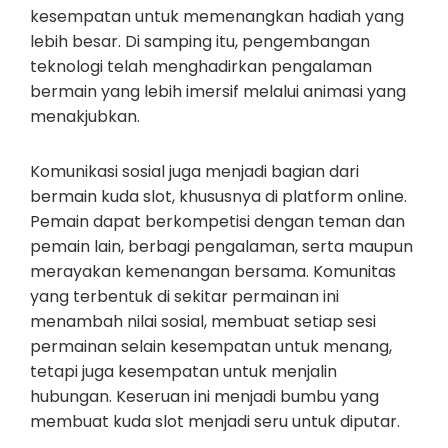
kesempatan untuk memenangkan hadiah yang
lebih besar. Di samping itu, pengembangan
teknologi telah menghadirkan pengalaman
bermain yang lebih imersif melalui animasi yang
menakjubkan.
Komunikasi sosial juga menjadi bagian dari
bermain kuda slot, khususnya di platform online.
Pemain dapat berkompetisi dengan teman dan
pemain lain, berbagi pengalaman, serta maupun
merayakan kemenangan bersama. Komunitas
yang terbentuk di sekitar permainan ini
menambah nilai sosial, membuat setiap sesi
permainan selain kesempatan untuk menang,
tetapi juga kesempatan untuk menjalin
hubungan. Keseruan ini menjadi bumbu yang
membuat kuda slot menjadi seru untuk diputar.