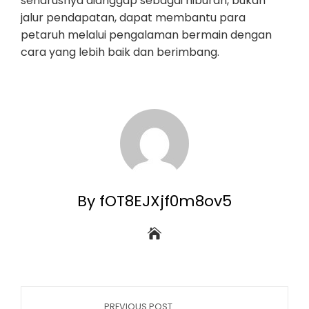
seharusnya dianggap sebagai hiburan, bukan
jalur pendapatan, dapat membantu para
petaruh melalui pengalaman bermain dengan
cara yang lebih baik dan berimbang.
By fOT8EJXjf0m8ov5
PREVIOUS POST