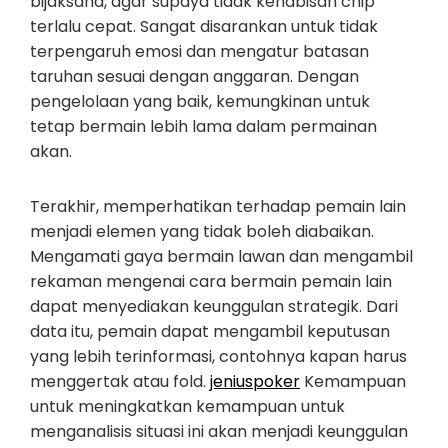
bijaksana, agar supaya tidak kehabisan chip
terlalu cepat. Sangat disarankan untuk tidak
terpengaruh emosi dan mengatur batasan
taruhan sesuai dengan anggaran. Dengan
pengelolaan yang baik, kemungkinan untuk
tetap bermain lebih lama dalam permainan
akan.
Terakhir, memperhatikan terhadap pemain lain
menjadi elemen yang tidak boleh diabaikan.
Mengamati gaya bermain lawan dan mengambil
rekaman mengenai cara bermain pemain lain
dapat menyediakan keunggulan strategik. Dari
data itu, pemain dapat mengambil keputusan
yang lebih terinformasi, contohnya kapan harus
menggertak atau fold.
jeniuspoker
Kemampuan
untuk meningkatkan kemampuan untuk
menganalisis situasi ini akan menjadi keunggulan