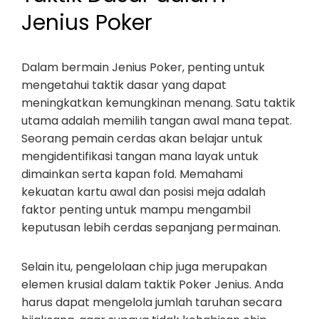
Jenius Poker
Dalam bermain Jenius Poker, penting untuk
mengetahui taktik dasar yang dapat
meningkatkan kemungkinan menang. Satu taktik
utama adalah memilih tangan awal mana tepat.
Seorang pemain cerdas akan belajar untuk
mengidentifikasi tangan mana layak untuk
dimainkan serta kapan fold. Memahami
kekuatan kartu awal dan posisi meja adalah
faktor penting untuk mampu mengambil
keputusan lebih cerdas sepanjang permainan.
Selain itu, pengelolaan chip juga merupakan
elemen krusial dalam taktik Poker Jenius. Anda
harus dapat mengelola jumlah taruhan secara