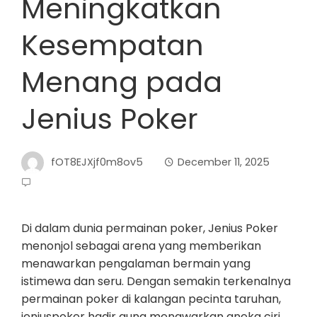
Meningkatkan
Kesempatan
Menang pada
Jenius Poker
fOT8EJXjf0m8ov5
December 11, 2025
Di dalam dunia permainan poker, Jenius Poker
menonjol sebagai arena yang memberikan
menawarkan pengalaman bermain yang
istimewa dan seru. Dengan semakin terkenalnya
permainan poker di kalangan pecinta taruhan,
jeniuspoker hadir guna menawarkan aneka ciri