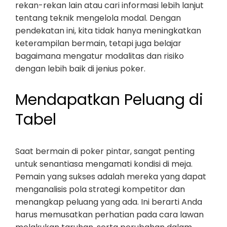
rekan-rekan lain atau cari informasi lebih lanjut
tentang teknik mengelola modal. Dengan
pendekatan ini, kita tidak hanya meningkatkan
keterampilan bermain, tetapi juga belajar
bagaimana mengatur modalitas dan risiko
dengan lebih baik di jenius poker.
Mendapatkan Peluang di
Tabel
Saat bermain di poker pintar, sangat penting
untuk senantiasa mengamati kondisi di meja.
Pemain yang sukses adalah mereka yang dapat
menganalisis pola strategi kompetitor dan
menangkap peluang yang ada. Ini berarti Anda
harus memusatkan perhatian pada cara lawan