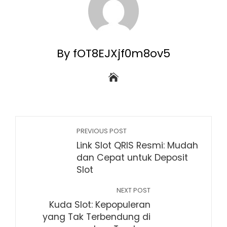
By fOT8EJXjf0m8ov5
PREVIOUS POST
Link Slot QRIS Resmi: Mudah
dan Cepat untuk Deposit
Slot
NEXT POST
Kuda Slot: Kepopuleran
yang Tak Terbendung di