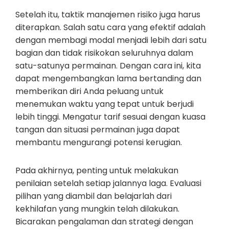
Setelah itu, taktik manajemen risiko juga harus
diterapkan. Salah satu cara yang efektif adalah
dengan membagi modal menjadi lebih dari satu
bagian dan tidak risikokan seluruhnya dalam
satu-satunya permainan. Dengan cara ini, kita
dapat mengembangkan lama bertanding dan
memberikan diri Anda peluang untuk
menemukan waktu yang tepat untuk berjudi
lebih tinggi. Mengatur tarif sesuai dengan kuasa
tangan dan situasi permainan juga dapat
membantu mengurangi potensi kerugian.
Pada akhirnya, penting untuk melakukan
penilaian setelah setiap jalannya laga. Evaluasi
pilihan yang diambil dan belajarlah dari
kekhilafan yang mungkin telah dilakukan.
Bicarakan pengalaman dan strategi dengan