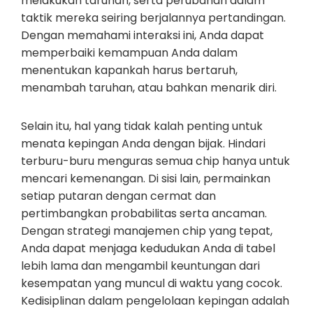
melakukan taruhan, serta perubahan dalam
taktik mereka seiring berjalannya pertandingan.
Dengan memahami interaksi ini, Anda dapat
memperbaiki kemampuan Anda dalam
menentukan kapankah harus bertaruh,
menambah taruhan, atau bahkan menarik diri.
Selain itu, hal yang tidak kalah penting untuk
menata kepingan Anda dengan bijak. Hindari
terburu-buru menguras semua chip hanya untuk
mencari kemenangan. Di sisi lain, permainkan
setiap putaran dengan cermat dan
pertimbangkan probabilitas serta ancaman.
Dengan strategi manajemen chip yang tepat,
Anda dapat menjaga kedudukan Anda di tabel
lebih lama dan mengambil keuntungan dari
kesempatan yang muncul di waktu yang cocok.
Kedisiplinan dalam pengelolaan kepingan adalah