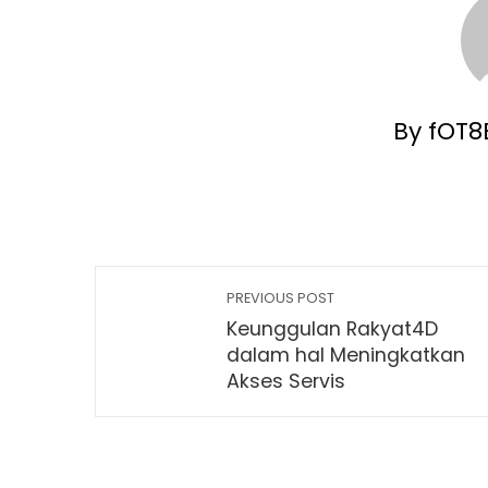
By fOT
PREVIOUS POST
Keunggulan Rakyat4D
dalam hal Meningkatkan
Akses Servis