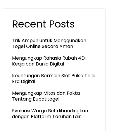
Recent Posts
Trik Ampuh untuk Menggunakan
Togel Online Secara Aman
Mengungkap Rahasia Rubah 4D:
Keajaiban Dunia Digital
Keuntungan Bermain Slot Pulsa Tri di
Era Digital
Mengungkap Mitos dan Fakta
Tentang Bupatitogel
Evaluasi Warga Bet dibandingkan
dengan Platform Taruhan Lain