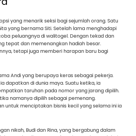
ra
 opsi yang menarik seksi bagi sejumlah orang. Satu
ita yang bernama Siti. Setelah lama menghadapi
coba peluangnya di walitogel. Dengan tekad dan
yang tepat dan memenangkan hadiah besar.
nnya, tetapi juga memberi harapan baru bagi
ama Andi yang berupaya keras sebagai pekerja.
ia dapatkan di dunia maya. Suatu ketika, ia
mpatkan taruhan pada nomor yang jarang dipilih.
ketika namanya dipilih sebagai pemenang.
ntuk menciptakan bisnis kecil yang selama ini ia
ngan nikah, Budi dan Rina, yang bergabung dalam