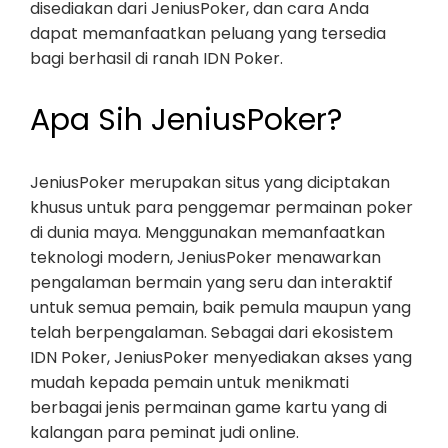
disediakan dari JeniusPoker, dan cara Anda
dapat memanfaatkan peluang yang tersedia
bagi berhasil di ranah IDN Poker.
Apa Sih JeniusPoker?
JeniusPoker merupakan situs yang diciptakan
khusus untuk para penggemar permainan poker
di dunia maya. Menggunakan memanfaatkan
teknologi modern, JeniusPoker menawarkan
pengalaman bermain yang seru dan interaktif
untuk semua pemain, baik pemula maupun yang
telah berpengalaman. Sebagai dari ekosistem
IDN Poker, JeniusPoker menyediakan akses yang
mudah kepada pemain untuk menikmati
berbagai jenis permainan game kartu yang di
kalangan para peminat judi online.