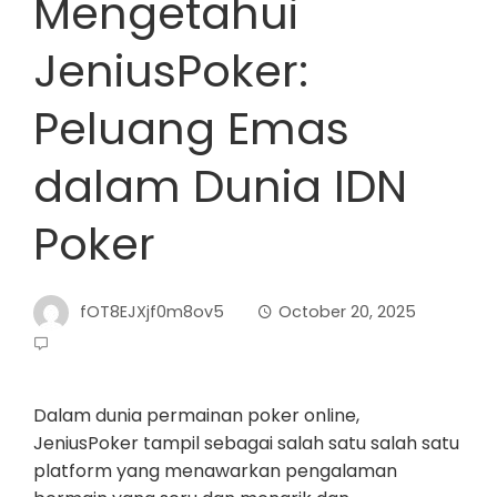
Mengetahui
JeniusPoker:
Peluang Emas
dalam Dunia IDN
Poker
fOT8EJXjf0m8ov5
October 20, 2025
Dalam dunia permainan poker online,
JeniusPoker tampil sebagai salah satu salah satu
platform yang menawarkan pengalaman