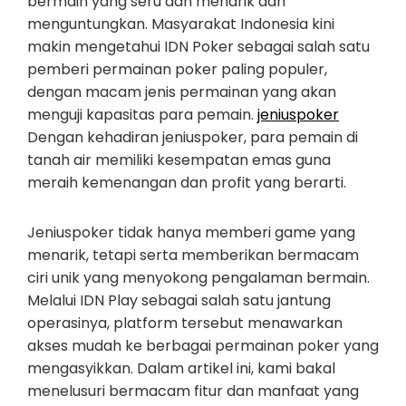
bermain yang seru dan menarik dan
menguntungkan. Masyarakat Indonesia kini
makin mengetahui IDN Poker sebagai salah satu
pemberi permainan poker paling populer,
dengan macam jenis permainan yang akan
menguji kapasitas para pemain.
jeniuspoker
Dengan kehadiran jeniuspoker, para pemain di
tanah air memiliki kesempatan emas guna
meraih kemenangan dan profit yang berarti.
Jeniuspoker tidak hanya memberi game yang
menarik, tetapi serta memberikan bermacam
ciri unik yang menyokong pengalaman bermain.
Melalui IDN Play sebagai salah satu jantung
operasinya, platform tersebut menawarkan
akses mudah ke berbagai permainan poker yang
mengasyikkan. Dalam artikel ini, kami bakal
menelusuri bermacam fitur dan manfaat yang