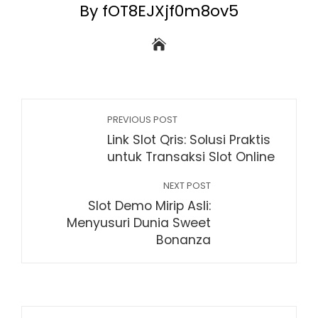
By fOT8EJXjf0m8ov5
PREVIOUS POST
Link Slot Qris: Solusi Praktis
untuk Transaksi Slot Online
NEXT POST
Slot Demo Mirip Asli:
Menyusuri Dunia Sweet
Bonanza