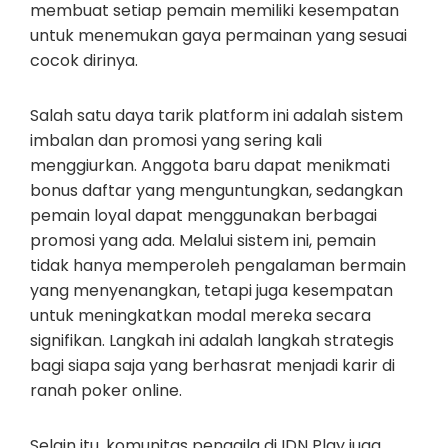
membuat setiap pemain memiliki kesempatan
untuk menemukan gaya permainan yang sesuai
cocok dirinya.
Salah satu daya tarik platform ini adalah sistem
imbalan dan promosi yang sering kali
menggiurkan. Anggota baru dapat menikmati
bonus daftar yang menguntungkan, sedangkan
pemain loyal dapat menggunakan berbagai
promosi yang ada. Melalui sistem ini, pemain
tidak hanya memperoleh pengalaman bermain
yang menyenangkan, tetapi juga kesempatan
untuk meningkatkan modal mereka secara
signifikan. Langkah ini adalah langkah strategis
bagi siapa saja yang berhasrat menjadi karir di
ranah poker online.
Selain itu, komunitas penggila di IDN Play juga