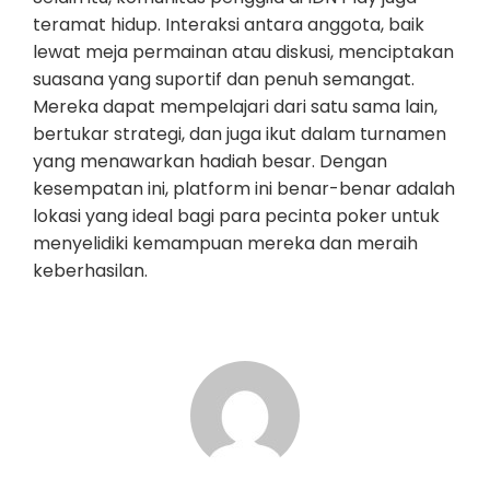
teramat hidup. Interaksi antara anggota, baik
lewat meja permainan atau diskusi, menciptakan
suasana yang suportif dan penuh semangat.
Mereka dapat mempelajari dari satu sama lain,
bertukar strategi, dan juga ikut dalam turnamen
yang menawarkan hadiah besar. Dengan
kesempatan ini, platform ini benar-benar adalah
lokasi yang ideal bagi para pecinta poker untuk
menyelidiki kemampuan mereka dan meraih
keberhasilan.