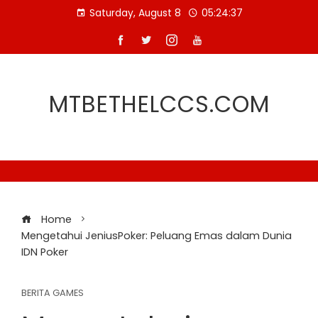
Skip
Saturday, August 8
05:24:37
to
content
MTBETHELCCS.COM
Home
Mengetahui JeniusPoker: Peluang Emas dalam Dunia
IDN Poker
BERITA GAMES