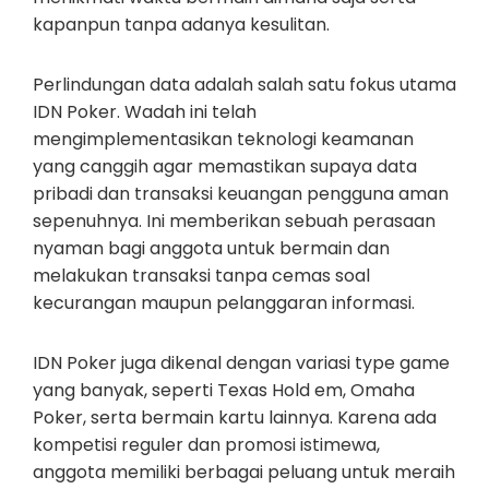
kapanpun tanpa adanya kesulitan.
Perlindungan data adalah salah satu fokus utama
IDN Poker. Wadah ini telah
mengimplementasikan teknologi keamanan
yang canggih agar memastikan supaya data
pribadi dan transaksi keuangan pengguna aman
sepenuhnya. Ini memberikan sebuah perasaan
nyaman bagi anggota untuk bermain dan
melakukan transaksi tanpa cemas soal
kecurangan maupun pelanggaran informasi.
IDN Poker juga dikenal dengan variasi type game
yang banyak, seperti Texas Hold em, Omaha
Poker, serta bermain kartu lainnya. Karena ada
kompetisi reguler dan promosi istimewa,
anggota memiliki berbagai peluang untuk meraih