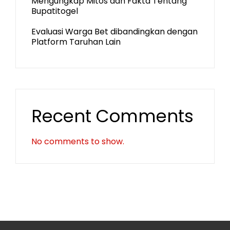
Mengungkap Mitos dan Fakta Tentang
Bupatitogel
Evaluasi Warga Bet dibandingkan dengan
Platform Taruhan Lain
Recent Comments
No comments to show.