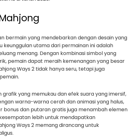
t Mahjong
an bermain yang mendebarkan dengan desain yang
satu keunggulan utama dari permainan ini adalah
eluang menang. Dengan kombinasi simbol yang
ik, pemain dapat meraih kemenangan yang besar
hjong Ways 2 tidak hanya seru, tetapi juga
 pemain.
n grafik yang memukau dan efek suara yang imersif,
ngan warna-warna cerah dan animasi yang halus,
tur bonus dan putaran gratis juga menambah elemen
n kesempatan lebih untuk mendapatkan
ahjong Ways 2 memang dirancang untuk
ligus.