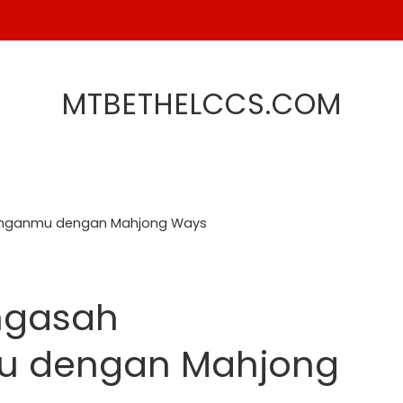
MTBETHELCCS.COM
tunganmu dengan Mahjong Ways
ngasah
u dengan Mahjong