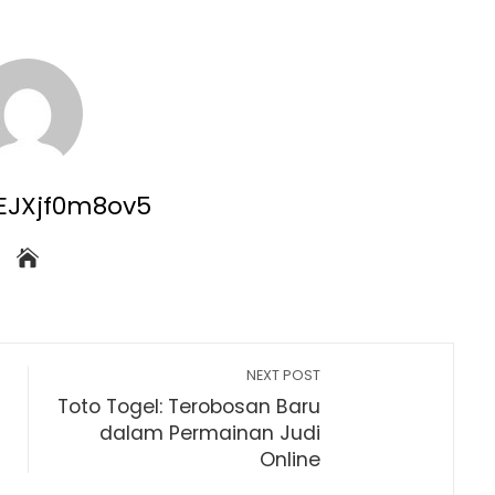
8EJXjf0m8ov5
NEXT POST
Toto Togel: Terobosan Baru
dalam Permainan Judi
Online