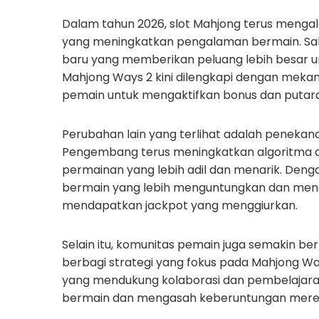
Dalam tahun 2026, slot Mahjong terus mengal
yang meningkatkan pengalaman bermain. Sala
baru yang memberikan peluang lebih besar 
Mahjong Ways 2 kini dilengkapi dengan meka
pemain untuk mengaktifkan bonus dan putara
Perubahan lain yang terlihat adalah penekan
Pengembang terus meningkatkan algoritma da
permainan yang lebih adil dan menarik. Deng
bermain yang lebih menguntungkan dan mena
mendapatkan jackpot yang menggiurkan.
Selain itu, komunitas pemain juga semakin 
berbagi strategi yang fokus pada Mahjong Way
yang mendukung kolaborasi dan pembelaja
bermain dan mengasah keberuntungan mereka d