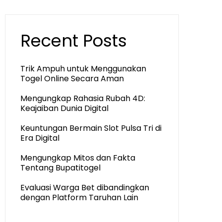
Recent Posts
Trik Ampuh untuk Menggunakan
Togel Online Secara Aman
Mengungkap Rahasia Rubah 4D:
Keajaiban Dunia Digital
Keuntungan Bermain Slot Pulsa Tri di
Era Digital
Mengungkap Mitos dan Fakta
Tentang Bupatitogel
Evaluasi Warga Bet dibandingkan
dengan Platform Taruhan Lain