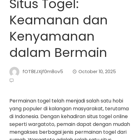
Situs Togel:
Keamanan dan
Kenyamanan
dalam Bermain
fOT8EJXjf0m8ov5
October 10, 2025
Permainan togel telah menjadi salah satu hobi
yang populer di kalangan masyarakat, terutama
di Indonesia. Dengan kehadiran situs togel online
seperti wargatoto, pemain dapat dengan mudah
mengakses berbagai jenis permainan togel dari
rumah. Wargatoto adalah salah satu situs