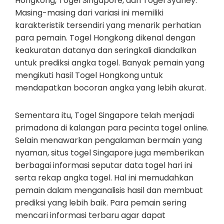
Hongkong, Togel Singapore, dan Togel Sydney.
Masing-masing dari variasi ini memiliki
karakteristik tersendiri yang menarik perhatian
para pemain. Togel Hongkong dikenal dengan
keakuratan datanya dan seringkali diandalkan
untuk prediksi angka togel. Banyak pemain yang
mengikuti hasil Togel Hongkong untuk
mendapatkan bocoran angka yang lebih akurat.
Sementara itu, Togel Singapore telah menjadi
primadona di kalangan para pecinta togel online.
Selain menawarkan pengalaman bermain yang
nyaman, situs togel Singapore juga memberikan
berbagai informasi seputar data togel hari ini
serta rekap angka togel. Hal ini memudahkan
pemain dalam menganalisis hasil dan membuat
prediksi yang lebih baik. Para pemain sering
mencari informasi terbaru agar dapat