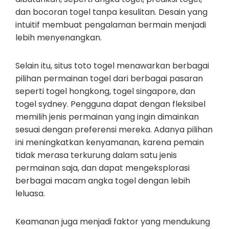
dan bocoran togel tanpa kesulitan. Desain yang
intuitif membuat pengalaman bermain menjadi
lebih menyenangkan.
Selain itu, situs toto togel menawarkan berbagai
pilihan permainan togel dari berbagai pasaran
seperti togel hongkong, togel singapore, dan
togel sydney. Pengguna dapat dengan fleksibel
memilih jenis permainan yang ingin dimainkan
sesuai dengan preferensi mereka. Adanya pilihan
ini meningkatkan kenyamanan, karena pemain
tidak merasa terkurung dalam satu jenis
permainan saja, dan dapat mengeksplorasi
berbagai macam angka togel dengan lebih
leluasa.
Keamanan juga menjadi faktor yang mendukung