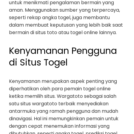
untuk menikmati pengalaman bermain yang
aman. Menggunakan sumber yang terpercaya,
seperti rekap angka togel, juga membantu
dalam membuat keputusan yang lebih baik saat
bermain di situs toto atau togel online lainnya.
Kenyamanan Pengguna
di Situs Togel
Kenyamanan merupakan aspek penting yang
diperhatikan oleh para pemain togel online
ketika memilih situs. Wargatoto sebagai salah
satu situs wargatoto terbaik menyediakan
antarmuka yang ramah pengguna dan mudah
dinavigasi. Hal ini memungkinkan pemain untuk
dengan cepat menemukan informasi yang
dibutuhkan, seperti angka togel, prediksi togel,