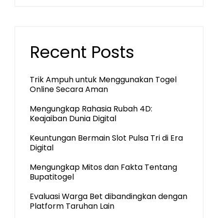
Recent Posts
Trik Ampuh untuk Menggunakan Togel
Online Secara Aman
Mengungkap Rahasia Rubah 4D:
Keajaiban Dunia Digital
Keuntungan Bermain Slot Pulsa Tri di Era
Digital
Mengungkap Mitos dan Fakta Tentang
Bupatitogel
Evaluasi Warga Bet dibandingkan dengan
Platform Taruhan Lain