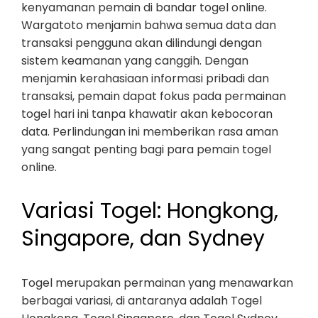
kenyamanan pemain di bandar togel online.
Wargatoto menjamin bahwa semua data dan
transaksi pengguna akan dilindungi dengan
sistem keamanan yang canggih. Dengan
menjamin kerahasiaan informasi pribadi dan
transaksi, pemain dapat fokus pada permainan
togel hari ini tanpa khawatir akan kebocoran
data. Perlindungan ini memberikan rasa aman
yang sangat penting bagi para pemain togel
online.
Variasi Togel: Hongkong,
Singapore, dan Sydney
Togel merupakan permainan yang menawarkan
berbagai variasi, di antaranya adalah Togel