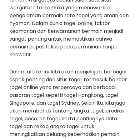
wargatoto terkemuka yang menawarkan
pengalaman bermain toto togel yang aman dan
nyaman. Dalam dunia togel online, faktor
keamanan dan kenyamanan bermain menjadi
sangat penting untuk memastikan bahwa
pemain dapat fokus pada permainan tanpa
khawatir.
Dalam artikel ini, kita akan menjelajahi berbagai
aspek penting dari situs togel, termasuk bandar
togel online yang terpercaya dan berbagai
pasaran togel seperti togel Hongkong, togel
Singapore, dan togel Sydney. Selain itu, kita juga
akan membahas tentang angka togel, prediksi
togel, bocoran togel, serta pentingnya data
togel dan rekap angka togel untuk
meningkatkan peluang keberhasilan pemain.