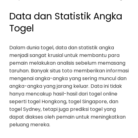
Data dan Statistik Angka
Togel
Dalam dunia togel, data dan statistik angka
menjadi sangat krusial untuk membantu para
pemain melakukan analisis sebelum memasang
taruhan. Banyak situs toto memberikan informasi
mengenai angka-angka yang sering muncul dan
angka-angka yang jarang keluar. Data ini tidak
hanya mencakup hasil-hasil dari togel online
seperti togel Hongkong, togel Singapore, dan
togel Sydney, tetapi juga prediksi togel yang
dapat diakses oleh pemain untuk meningkatkan
peluang mereka.