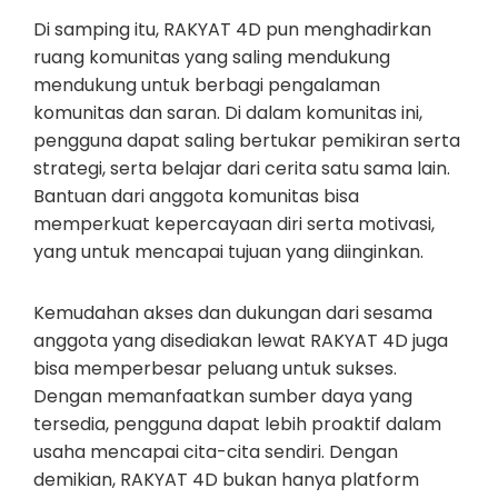
Di samping itu, RAKYAT 4D pun menghadirkan
ruang komunitas yang saling mendukung
mendukung untuk berbagi pengalaman
komunitas dan saran. Di dalam komunitas ini,
pengguna dapat saling bertukar pemikiran serta
strategi, serta belajar dari cerita satu sama lain.
Bantuan dari anggota komunitas bisa
memperkuat kepercayaan diri serta motivasi,
yang untuk mencapai tujuan yang diinginkan.
Kemudahan akses dan dukungan dari sesama
anggota yang disediakan lewat RAKYAT 4D juga
bisa memperbesar peluang untuk sukses.
Dengan memanfaatkan sumber daya yang
tersedia, pengguna dapat lebih proaktif dalam
usaha mencapai cita-cita sendiri. Dengan
demikian, RAKYAT 4D bukan hanya platform