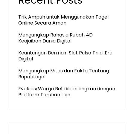
Recent Posts
Trik Ampuh untuk Menggunakan Togel
Online Secara Aman
Mengungkap Rahasia Rubah 4D:
Keajaiban Dunia Digital
Keuntungan Bermain Slot Pulsa Tri di Era
Digital
Mengungkap Mitos dan Fakta Tentang
Bupatitogel
Evaluasi Warga Bet dibandingkan dengan
Platform Taruhan Lain