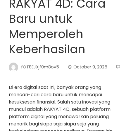
RAKYAT 4D: Cara
Baru untuk
Memperoleh
Keberhasilan
fOT8EJXjf0m8ov5
October 9, 2025
Di era digital saat ini, banyak orang yang
mencari-cari cara baru untuk mencapai
kesuksesan finansial. Salah satu inovasi yang
muncul adalah RAKYAT 4D, sebuah platform
platform digital yang menawarkan peluang
menarik bagi siapa saja siapa saja yang