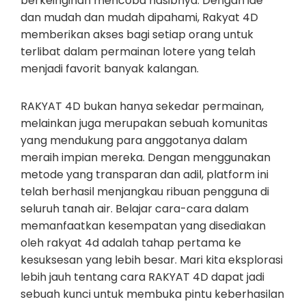
berkeinginan mencoba nasibnya. Dengan ide
dan mudah dan mudah dipahami, Rakyat 4D
memberikan akses bagi setiap orang untuk
terlibat dalam permainan lotere yang telah
menjadi favorit banyak kalangan.
RAKYAT 4D bukan hanya sekedar permainan,
melainkan juga merupakan sebuah komunitas
yang mendukung para anggotanya dalam
meraih impian mereka. Dengan menggunakan
metode yang transparan dan adil, platform ini
telah berhasil menjangkau ribuan pengguna di
seluruh tanah air. Belajar cara-cara dalam
memanfaatkan kesempatan yang disediakan
oleh rakyat 4d adalah tahap pertama ke
kesuksesan yang lebih besar. Mari kita eksplorasi
lebih jauh tentang cara RAKYAT 4D dapat jadi
sebuah kunci untuk membuka pintu keberhasilan