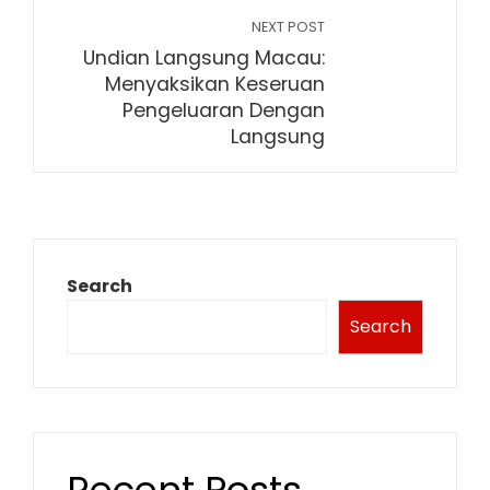
NEXT POST
Undian Langsung Macau:
Menyaksikan Keseruan
Pengeluaran Dengan
Langsung
Search
Search