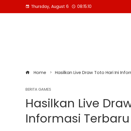
Skip
Thursday, August 6
08:15:10
to
content
Home
Hasilkan Live Draw Toto Hari Ini Inf
BERITA GAMES
Hasilkan Live Draw
Informasi Terbaru