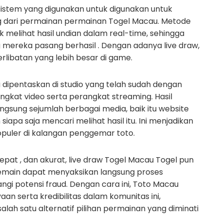
istem yang digunakan untuk digunakan untuk
g dari permainan permainan Togel Macau. Metode
melihat hasil undian dalam real-time, sehingga
 mereka pasang berhasil . Dengan adanya live draw,
libatan yang lebih besar di game.
 dipentaskan di studio yang telah sudah dengan
gkat video serta perangkat streaming. Hasil
ngsung sejumlah berbagai media, baik itu website
siapa saja mencari melihat hasil itu. Ini menjadikan
puler di kalangan penggemar toto.
epat , dan akurat, live draw Togel Macau Togel pun
emain dapat menyaksikan langsung proses
i potensi fraud. Dengan cara ini, Toto Macau
n serta kredibilitas dalam komunitas ini,
alah satu alternatif pilihan permainan yang diminati