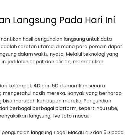
an Langsung Pada Hari Ini
nantikan hasil pengundian langsung untuk data
au adalah sorotan utama, di mana para pemain dapat
gsung dalam waktu nyata. Melalui teknologi yang
ni jadi lebih cepat dan efisien, memberikan
a dari kelompok 4D dan 5D diumumkan secara
ng mengetahui nasib mereka. Banyak yang berharap
 bisa merubah kehidupan mereka. Pengundian
 dari berbagai berbagai platform, seperti YouTube,
enyaksikan langsung.
live toto macau
ang pengundian langsung Togel Macau 4D dan 5D pada