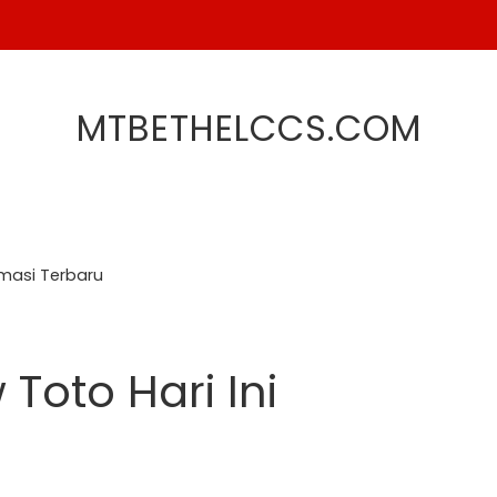
MTBETHELCCS.COM
ormasi Terbaru
 Toto Hari Ini