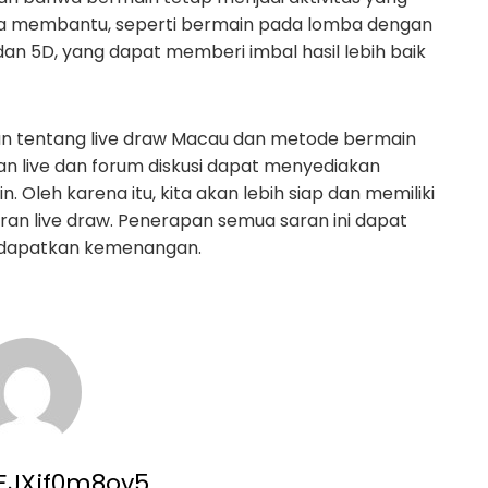
uga membantu, seperti bermain pada lomba dengan
 dan 5D, yang dapat memberi imbal hasil lebih baik
uan tentang live draw Macau dan metode bermain
ran live dan forum diskusi dapat menyediakan
Oleh karena itu, kita akan lebih siap dan memiliki
ran live draw. Penerapan semua saran ini dapat
dapatkan kemenangan.
8EJXjf0m8ov5