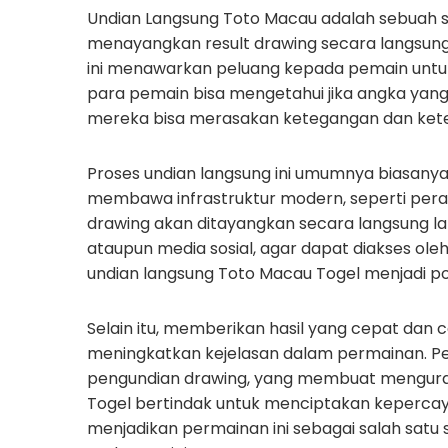
Undian Langsung Toto Macau adalah sebuah s
menayangkan result drawing secara langsun
ini menawarkan peluang kepada pemain untuk 
para pemain bisa mengetahui jika angka yang
mereka bisa merasakan ketegangan dan keter
Proses undian langsung ini umumnya biasanya
membawa infrastruktur modern, seperti peran
drawing akan ditayangkan secara langsung la
ataupun media sosial, agar dapat diakses oleh 
undian langsung Toto Macau Togel menjadi po
Selain itu, memberikan hasil yang cepat dan c
meningkatkan kejelasan dalam permainan. P
pengundian drawing, yang membuat mengurang
Togel bertindak untuk menciptakan kepercayaa
menjadikan permainan ini sebagai salah satu s