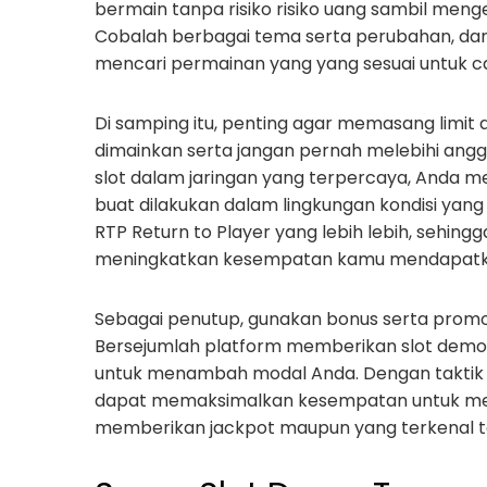
bermain tanpa risiko risiko uang sambil menget
Cobalah berbagai tema serta perubahan, dari 
mencari permainan yang yang sesuai untuk c
Di samping itu, penting agar memasang limit
dimainkan serta jangan pernah melebihi ang
slot dalam jaringan yang terpercaya, Anda 
buat dilakukan dalam lingkungan kondisi yan
RTP Return to Player yang lebih lebih, sehi
meningkatkan kesempatan kamu mendapatka
Sebagai penutup, gunakan bonus serta promosi y
Bersejumlah platform memberikan slot demo 
untuk menambah modal Anda. Dengan taktik 
dapat memaksimalkan kesempatan untuk men
memberikan jackpot maupun yang terkenal te