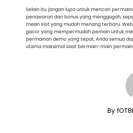
Selain itu, jangan lupa untuk mencari permai
penawaran dan bonus yang menggugah, seper
mesin slot yang mudah menang terbaru. Websit
gacor yang mempermudah pemain untuk menc
permainan demo yang tepat, Anda semua da
utama maksimal saat bermain-main permainan 
By fOT