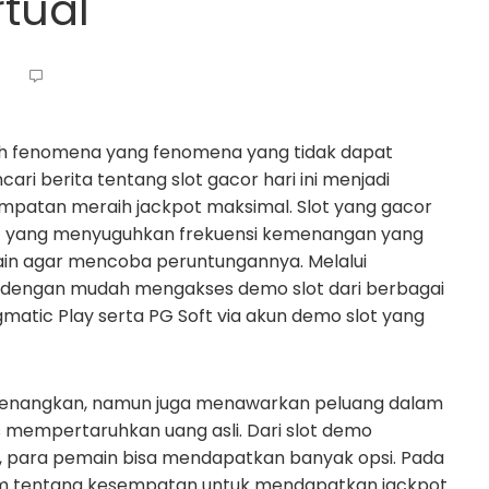
rtual
lah fenomena yang fenomena yang tidak dapat
ari berita tentang slot gacor hari ini menjadi
mpatan meraih jackpot maksimal. Slot yang gacor
ot yang menyuguhkan frekuensi kemenangan yang
main agar mencoba peruntungannya. Melalui
t dengan mudah mengakses demo slot dari berbagai
tic Play serta PG Soft via akun demo slot yang
yenangkan, namun juga menawarkan peluang dalam
empertaruhkan uang asli. Dari slot demo
in, para pemain bisa mendapatkan banyak opsi. Pada
lam tentang kesempatan untuk mendapatkan jackpot