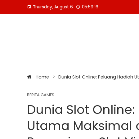
Skip
Thursday, August 6
05:59:16
to
content
Home
Dunia Slot Online: Peluang Hadiah 
BERITA GAMES
Dunia Slot Online
Utama Maksimal 