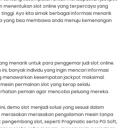
alam menentukan slot online yang terpercaya yang
nggi. Ayo kita simak berbagai informasi menarik
enya yang bisa membawa anda menuju kemenangan
yang menarik untuk para penggemar judi slot online.
ni, banyak individu yang ingin mencari informasi
ng menawarkan kesempatan jackpot maksimal.
a mesin permainan slot yang kerap selalu
erhatian pemain agar mencoba peluang mereka.
i, demo slot menjadi solusi yang sesuai dalam
bisa merasakan merasakan pengalaman mesin tanpa
 pengembang slot, seperti Pragmatic serta PG Soft,