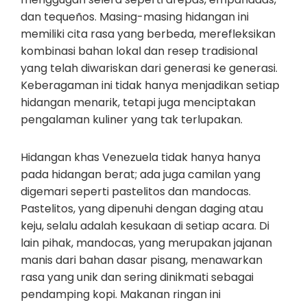
dan tequeños. Masing-masing hidangan ini
memiliki cita rasa yang berbeda, merefleksikan
kombinasi bahan lokal dan resep tradisional
yang telah diwariskan dari generasi ke generasi.
Keberagaman ini tidak hanya menjadikan setiap
hidangan menarik, tetapi juga menciptakan
pengalaman kuliner yang tak terlupakan.
Hidangan khas Venezuela tidak hanya hanya
pada hidangan berat; ada juga camilan yang
digemari seperti pastelitos dan mandocas.
Pastelitos, yang dipenuhi dengan daging atau
keju, selalu adalah kesukaan di setiap acara. Di
lain pihak, mandocas, yang merupakan jajanan
manis dari bahan dasar pisang, menawarkan
rasa yang unik dan sering dinikmati sebagai
pendamping kopi. Makanan ringan ini