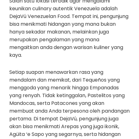
Salah satu lokasi terbaik agar mengalami
keunikan culinary autentik Venezuela adalah
DejaVú Venezuelan Food. Tempat ini, pengunjung
bisa menikmati hidangan yang mana bukan
hanya sekadar makanan, melainkan juga
merupakan pengalaman yang mana
mengaitkan anda dengan warisan kuliner yang
kaya.
Setiap suapan menawarkan rasa yang
mendalam dan memikat, dari Tequeños yang
menggoda yang menarik hingga Empanadas
yang renyah. Tidak ketinggalan, Pastelitos yang
Mandocas, serta Patacones yang akan
membuat anda Anda terpesona oleh pandangan
pertama. Di tempat DejaVú, pengunjung juga
akan bisa menikmati Arepas yang juga ikonik,
Agüita ‘e Sapo yang segarnya, serta hidangan