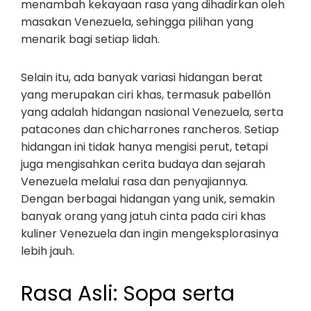
menambah kekayaan rasa yang dihadirkan oleh
masakan Venezuela, sehingga pilihan yang
menarik bagi setiap lidah.
Selain itu, ada banyak variasi hidangan berat
yang merupakan ciri khas, termasuk pabellón
yang adalah hidangan nasional Venezuela, serta
patacones dan chicharrones rancheros. Setiap
hidangan ini tidak hanya mengisi perut, tetapi
juga mengisahkan cerita budaya dan sejarah
Venezuela melalui rasa dan penyajiannya.
Dengan berbagai hidangan yang unik, semakin
banyak orang yang jatuh cinta pada ciri khas
kuliner Venezuela dan ingin mengeksplorasinya
lebih jauh.
Rasa Asli: Sopa serta