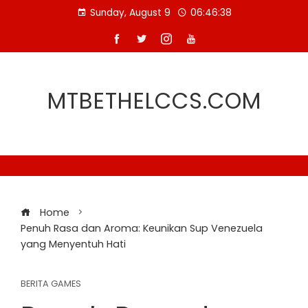
Skip
Sunday, August 9
06:46:38
to
content
MTBETHELCCS.COM
Home
Penuh Rasa dan Aroma: Keunikan Sup Venezuela
yang Menyentuh Hati
BERITA GAMES