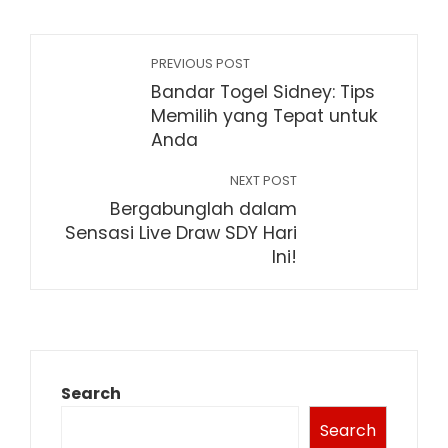
PREVIOUS POST
Bandar Togel Sidney: Tips
Memilih yang Tepat untuk
Anda
NEXT POST
Bergabunglah dalam
Sensasi Live Draw SDY Hari
Ini!
Search
Search