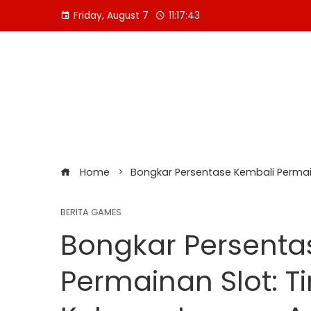
Skip
Friday, August 7
11:17:44
to
content
Home
Bongkar Persentase Kembali Permai
BERITA GAMES
Bongkar Persenta
Permainan Slot: T