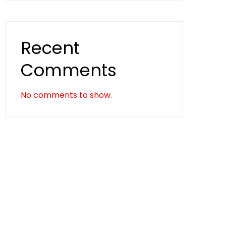
Recent
Comments
No comments to show.