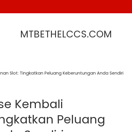
MTBETHELCCS.COM
nan Slot: Tingkatkan Peluang Keberuntungan Anda Sendiri
se Kembali
ingkatkan Peluang