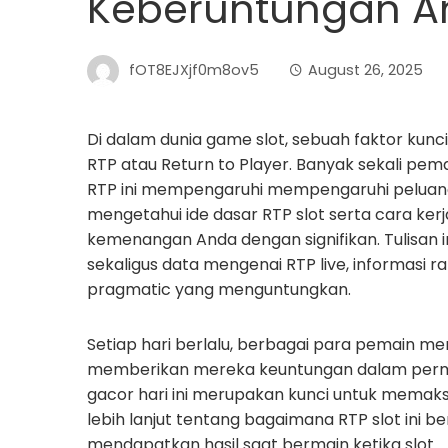
Keberuntungan An
fOT8EJXjf0m8ov5
August 26, 2025
Di dalam dunia game slot, sebuah faktor kunci
RTP atau Return to Player. Banyak sekali p
RTP ini mempengaruhi mempengaruhi pelua
mengetahui ide dasar RTP slot serta cara k
kemenangan Anda dengan signifikan. Tulisan i
sekaligus data mengenai RTP live, informasi ra
pragmatic yang menguntungkan.
Setiap hari berlalu, berbagai para pemain me
memberikan mereka keuntungan dalam permai
gacor hari ini merupakan kunci untuk memak
lebih lanjut tentang bagaimana RTP slot ini b
mendapatkan hasil saat bermain ketika slot.