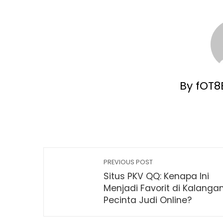
By fOT
PREVIOUS POST
Situs PKV QQ: Kenapa Ini
Menjadi Favorit di Kalanga
Pecinta Judi Online?