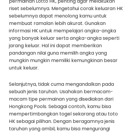
permainan Lotto HK, penting agar melakukan
riset sebelumnya. Mengetahui corak keluaran HK
sebelumnya dapat menolong kamu untuk
membuat ramalan lebih akurat. Gunakan
informasi HK untuk mempelajari angka-angka
yang banyak keluar serta angka-angka seperti
jarang keluar. Hal ini dapat memberikan
pandangan nilai guna memilih angka yang
mungkin mungkin memiliki kemungkinan besar
untuk keluar.
Selanjutnya, tidak cuma mengandalkan pada
sebuah jenis taruhan. Usahakan bermacam-
macam tipe permainan yang disediakan dari
Hongkong Pools. Sebagai contoh, kamu bisa
mempertimbangkan togel sekarang atau toto
HK sebagai pilihan. Dengan beragamnya jenis
taruhan yang ambil, kamu bisa mengurangi