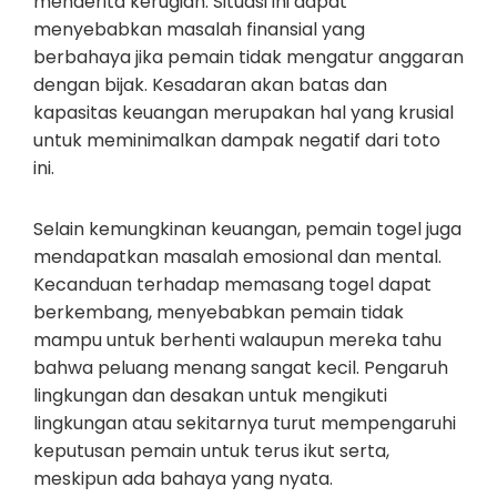
menderita kerugian. Situasi ini dapat
menyebabkan masalah finansial yang
berbahaya jika pemain tidak mengatur anggaran
dengan bijak. Kesadaran akan batas dan
kapasitas keuangan merupakan hal yang krusial
untuk meminimalkan dampak negatif dari toto
ini.
Selain kemungkinan keuangan, pemain togel juga
mendapatkan masalah emosional dan mental.
Kecanduan terhadap memasang togel dapat
berkembang, menyebabkan pemain tidak
mampu untuk berhenti walaupun mereka tahu
bahwa peluang menang sangat kecil. Pengaruh
lingkungan dan desakan untuk mengikuti
lingkungan atau sekitarnya turut mempengaruhi
keputusan pemain untuk terus ikut serta,
meskipun ada bahaya yang nyata.