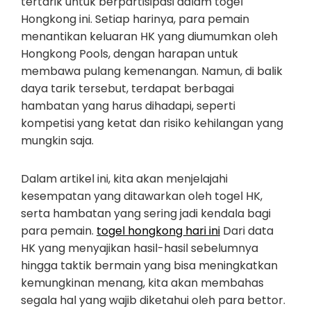
tertarik untuk berpartisipasi dalam togel
Hongkong ini. Setiap harinya, para pemain
menantikan keluaran HK yang diumumkan oleh
Hongkong Pools, dengan harapan untuk
membawa pulang kemenangan. Namun, di balik
daya tarik tersebut, terdapat berbagai
hambatan yang harus dihadapi, seperti
kompetisi yang ketat dan risiko kehilangan yang
mungkin saja.
Dalam artikel ini, kita akan menjelajahi
kesempatan yang ditawarkan oleh togel HK,
serta hambatan yang sering jadi kendala bagi
para pemain.
togel hongkong hari ini
Dari data
HK yang menyajikan hasil-hasil sebelumnya
hingga taktik bermain yang bisa meningkatkan
kemungkinan menang, kita akan membahas
segala hal yang wajib diketahui oleh para bettor.