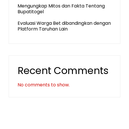
Mengungkap Mitos dan Fakta Tentang
Bupatitogel
Evaluasi Warga Bet dibandingkan dengan
Platform Taruhan Lain
Recent Comments
No comments to show.