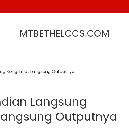
MTBETHELCCS.COM
ng Kong: Lihat Langsung Outputnya
ndian Langsung
 Langsung Outputnya