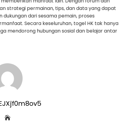
uga memberikan manfaat lain. Dengan forum dan
strategi permainan, tips, dan data yang dapat
 dukungan dari sesama pemain, proses
ermanfaat. Secara keseluruhan, togel HK tak hanya
ga mendorong hubungan sosial dan belajar antar
8EJXjf0m8ov5