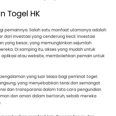
n Togel HK
i pemainnya. Salah satu manfaat utamanya adalah
ari investasi yang cenderung kecil. Investasi
aran yang besar, yang memungkinkan sejumlah
mereka. Di samping itu, akses yang mudah untuk
i aplikasi atau website, membolehkan pemain untuk
pengalaman yang luar biasa bagi peminat togel.
 langsung, yang menyebabkan tensi dan semangat
nsi dan transparansi dalam tata cara pengundian
aman dan aman dalam bertaruh, sebab mereka
.