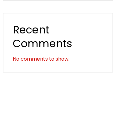
Recent
Comments
No comments to show.