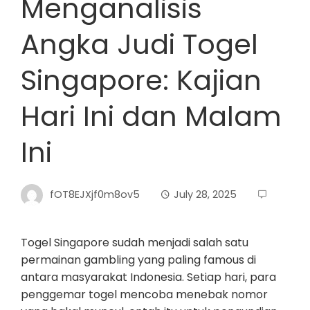
Menganalisis
Angka Judi Togel
Singapore: Kajian
Hari Ini dan Malam
Ini
fOT8EJXjf0m8ov5
July 28, 2025
Togel Singapore sudah menjadi salah satu
permainan gambling yang paling famous di
antara masyarakat Indonesia. Setiap hari, para
penggemar togel mencoba menebak nomor