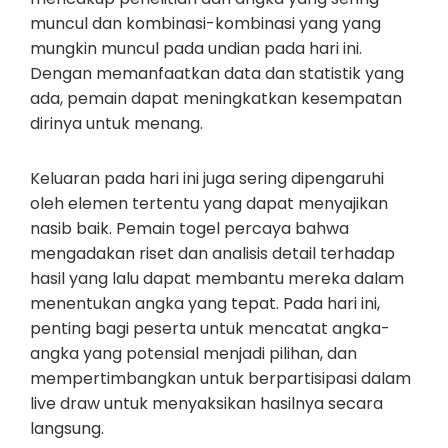
muncul dan kombinasi-kombinasi yang yang
mungkin muncul pada undian pada hari ini.
Dengan memanfaatkan data dan statistik yang
ada, pemain dapat meningkatkan kesempatan
dirinya untuk menang.
Keluaran pada hari ini juga sering dipengaruhi
oleh elemen tertentu yang dapat menyajikan
nasib baik. Pemain togel percaya bahwa
mengadakan riset dan analisis detail terhadap
hasil yang lalu dapat membantu mereka dalam
menentukan angka yang tepat. Pada hari ini,
penting bagi peserta untuk mencatat angka-
angka yang potensial menjadi pilihan, dan
mempertimbangkan untuk berpartisipasi dalam
live draw untuk menyaksikan hasilnya secara
langsung.