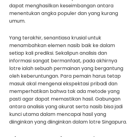
dapat menghasilkan keseimbangan antara
menentukan angka populer dan yang kurang
umum.
Yang terakhir, senantiasa krusial untuk
menambahkan elemen nasib baik ke dalam
setiap kali prediksi. Sekalipun analisis dan
informasi sangat bermanfaat, pada akhirnya
lotre ialah sebuah permainan yang bergantung
oleh keberuntungan. Para pemain harus tetap
masuk akal mengenai ekspektasi pribadi dan
memperhatikan bahwa tak ada metode yang
pasti agar dapat memastikan hasil. Gabungan
antara analisis yang akurat serta nasib bisa jadi
kunci utama dalam mencapai hasil yang
diinginkan yang diinginkan dalam lotre Singapura.