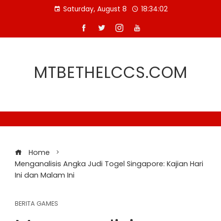
Skip
Saturday, August 8
18:34:02
to
content
MTBETHELCCS.COM
Home
Menganalisis Angka Judi Togel Singapore: Kajian Hari
Ini dan Malam Ini
BERITA GAMES