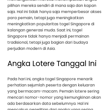
pilihan mereka sendiri di mana saja dan kapan
saja. Hal ini tidak hanya saja memperbesar akses
para pemain, tetapi juga meningkatkan
meningkatkan popularitas togel Singapore di
kalangan generasi muda. Saat ini, togel
Singapore tidak hanya menjadi permainan
tradisional, tetapi juga bagian dari budaya
perjudian modern di Asia.
Angka Lotere Tanggal Ini
Pada hari ini, angka togel Singapore menarik
perhatian sejumlah peserta dengan keluaran
yang bermacam-macam. Pemain lotere sering
mencari nomor-nomor yang kemungkinan akan
ada berdasarkan data sebelumnya. Hal ini
mencakup penelitian dari angka yang sering