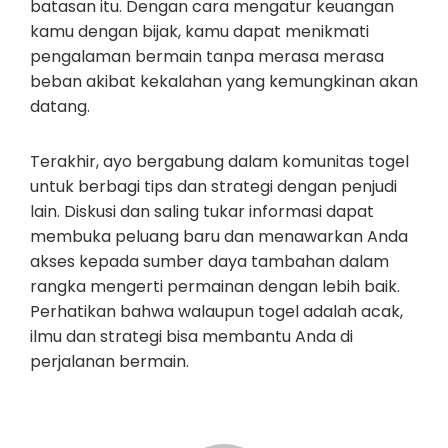
batasan itu. Dengan cara mengatur keuangan
kamu dengan bijak, kamu dapat menikmati
pengalaman bermain tanpa merasa merasa
beban akibat kekalahan yang kemungkinan akan
datang.
Terakhir, ayo bergabung dalam komunitas togel
untuk berbagi tips dan strategi dengan penjudi
lain. Diskusi dan saling tukar informasi dapat
membuka peluang baru dan menawarkan Anda
akses kepada sumber daya tambahan dalam
rangka mengerti permainan dengan lebih baik.
Perhatikan bahwa walaupun togel adalah acak,
ilmu dan strategi bisa membantu Anda di
perjalanan bermain.