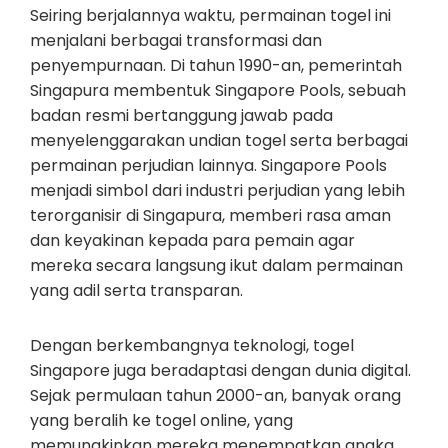
Seiring berjalannya waktu, permainan togel ini
menjalani berbagai transformasi dan
penyempurnaan. Di tahun 1990-an, pemerintah
Singapura membentuk Singapore Pools, sebuah
badan resmi bertanggung jawab pada
menyelenggarakan undian togel serta berbagai
permainan perjudian lainnya. Singapore Pools
menjadi simbol dari industri perjudian yang lebih
terorganisir di Singapura, memberi rasa aman
dan keyakinan kepada para pemain agar
mereka secara langsung ikut dalam permainan
yang adil serta transparan.
Dengan berkembangnya teknologi, togel
Singapore juga beradaptasi dengan dunia digital.
Sejak permulaan tahun 2000-an, banyak orang
yang beralih ke togel online, yang
memungkinkan mereka menempatkan angka