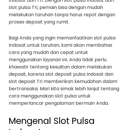
Indosat dan Tri. Dengan slot pulsa Indosat dan
slot pulsa Tri, pemain bisa dengan mudah
melakukan taruhan tanpa harus repot dengan
proses deposit yang rumit.
Bagi Anda yang ingin memanfaatkan slot pulsa
Indosat untuk taruhan, kami akan membahas
cara yang mudah dan cepat untuk
menggunakan layanan ini. Anda tidak perlu
khawatir tentang kesulitan dalam melakukan
deposit, karena slot deposit pulsa Indosat dan
slot deposit Tri memberikan kemudahan dalam
bertransaksi. Mari kita simak lebih lanjut tentang
cara menggunakan slot pulsa untuk
memperlancar pengalaman bermain Anda.
Mengenal Slot Pulsa