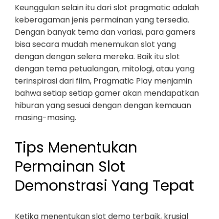
Keunggulan selain itu dari slot pragmatic adalah
keberagaman jenis permainan yang tersedia.
Dengan banyak tema dan variasi, para gamers
bisa secara mudah menemukan slot yang
dengan dengan selera mereka. Baik itu slot
dengan tema petualangan, mitologi, atau yang
terinspirasi dari film, Pragmatic Play menjamin
bahwa setiap setiap gamer akan mendapatkan
hiburan yang sesuai dengan dengan kemauan
masing-masing.
Tips Menentukan
Permainan Slot
Demonstrasi Yang Tepat
Ketika menentukan slot demo terbaik, krusial