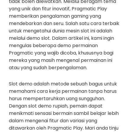
tidak boleh dilewatkan. Melalui beragam tema
yang unik dan fitur inovatif, Pragmatic Play
memberikan pengalaman gaming yang
mendebarkan dan seru. Salah satu cara terbaik
untuk mengetahui dunia mesin slot ini adalah
melalui demo slot. Dalam artikel ini, kami ingin
mengulas beberapa demo permainan
Pragmatic yang wajib dicoba, khususnya bagi
mereka yang masih mengenal permainan ini
atau yang sudah berpengalaman.
Slot demo adalah metode sebuah bagus untuk
memahami cara kerja permainan tanpa harus
harus mempertaruhkan uang sungguhan.
Dengan slot demo rupiah, pemain dapat
menikmati sensasi bermain sambil belajar lebih
dalam mengenai fitur dan variasi yang
ditawarkan oleh Pragmatic Play. Mari anda tinju