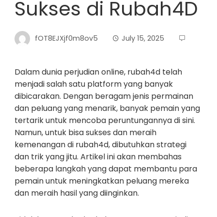
Sukses di Rubah4D
fOT8EJXjf0m8ov5
July 15, 2025
Dalam dunia perjudian online, rubah4d telah
menjadi salah satu platform yang banyak
dibicarakan. Dengan beragam jenis permainan
dan peluang yang menarik, banyak pemain yang
tertarik untuk mencoba peruntungannya di sini.
Namun, untuk bisa sukses dan meraih
kemenangan di rubah4d, dibutuhkan strategi
dan trik yang jitu. Artikel ini akan membahas
beberapa langkah yang dapat membantu para
pemain untuk meningkatkan peluang mereka
dan meraih hasil yang diinginkan.