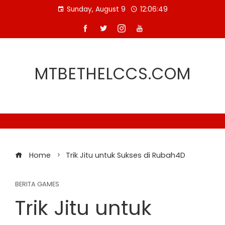
Skip
Sunday, August 9
12:06:50
to
content
MTBETHELCCS.COM
Home
Trik Jitu untuk Sukses di Rubah4D
BERITA GAMES
Trik Jitu untuk