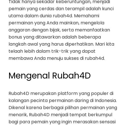
Tidak hanya sekadar keberuntungan, menjadi
pemain yang cerdas dan terampil adalah kunci
utama dalam dunia rubah4d. Memahami
permainan yang Anda mainkan, mengelola
anggaran dengan bijak, serta memanfaatkan
bonus yang ditawarkan adalah beberapa
langkah awal yang harus diperhatikan. Mari kita
telaah lebih dalam trik-trik yang dapat
membawa Anda menuju sukses di rubah4d.
Mengenal Rubah4D
Rubah4D merupakan platform yang populer di
kalangan pecinta permainan daring di Indonesia.
Dikenal karena berbagai pilihan permainan yang
menarik, Rubah4D menjadi tempat berkumpul
bagi para pemain yang ingin merasakan sensasi