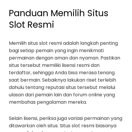
Panduan Memilih Situs
Slot Resmi
Memilih situs slot resmi adalah langkah penting
bagi setiap pemain yang ingin menikmati
permainan dengan aman dan nyaman. Pastikan
situs tersebut memiliki lisensi resmi dan
terdaftar, sehingga Anda bisa merasa tenang
saat bermain. Sebaiknya lakukan riset terlebih
dahulu tentang reputasi situs tersebut melalui
ulasan dari pemain lain dan forum online yang
membahas pengalaman mereka.
Selain lisensi, periksa juga variasi permainan yang
ditawarkan oleh situs. Situs slot resmi biasanya