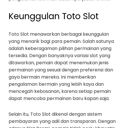
Keunggulan Toto Slot
Toto Slot menawarkan berbagai keunggulan
yang menarik bagi para pemain. Salah satunya
adalah keberagaman pilihan permainan yang
tersedia. Dengan banyaknya variasi slot yang
ditawarkan, pemain dapat menemukan jenis
permainan yang sesuai dengan preferensi dan
gaya bermain mereka. Ini memberikan
pengalaman bermain yang lebih kaya dan
mencegah kebosanan, karena setiap pemain
dapat mencoba permainan baru kapan saja.
Selain itu, Toto Slot dikenal dengan sistem
pembayaran yang adil dan transparan. Dengan