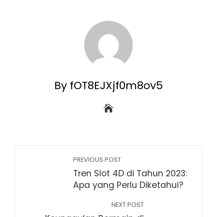
By fOT8EJXjf0m8ov5
PREVIOUS POST
Tren Slot 4D di Tahun 2023:
Apa yang Perlu Diketahui?
NEXT POST