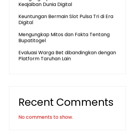
Keajaiban Dunia Digital
Keuntungan Bermain Slot Pulsa Tri di Era
Digital
Mengungkap Mitos dan Fakta Tentang
Bupatitogel
Evaluasi Warga Bet dibandingkan dengan
Platform Taruhan Lain
Recent Comments
No comments to show.