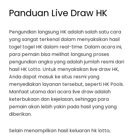
Panduan Live Draw HK
Pengundian langsung HK adalah salah satu cara
yang sangat terkenal dalam menyaksikan hasil
togel togel HK dalam real-time. Dalam acara ini,
para pemain bisa melihat langsung proses
pengundian angka yang adalah jumlah resmi dari
hasil HK Lotto. Untuk menyaksikan live draw HK,
Anda dapat masuk ke situs resmi yang
menyediakan layanan tersebut, seperti HK Pools.
Manfaat utama dari acara live draw adalah
keterbukaan dan kejelasan, sehingga para
pemain akan lebih yakin pada hasil yang yang
diberikan.
Selain menampilkan hasil keluaran hk lotto,