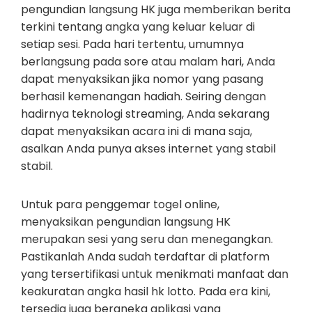
pengundian langsung HK juga memberikan berita
terkini tentang angka yang keluar keluar di
setiap sesi. Pada hari tertentu, umumnya
berlangsung pada sore atau malam hari, Anda
dapat menyaksikan jika nomor yang pasang
berhasil kemenangan hadiah. Seiring dengan
hadirnya teknologi streaming, Anda sekarang
dapat menyaksikan acara ini di mana saja,
asalkan Anda punya akses internet yang stabil
stabil.
Untuk para penggemar togel online,
menyaksikan pengundian langsung HK
merupakan sesi yang seru dan menegangkan.
Pastikanlah Anda sudah terdaftar di platform
yang tersertifikasi untuk menikmati manfaat dan
keakuratan angka hasil hk lotto. Pada era kini,
tersedia juga beraneka aplikasi yang