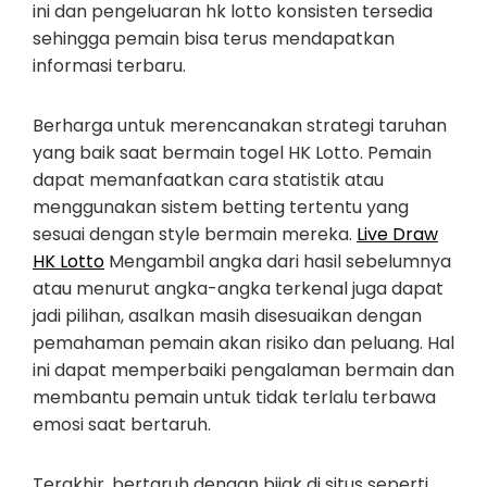
ini dan pengeluaran hk lotto konsisten tersedia
sehingga pemain bisa terus mendapatkan
informasi terbaru.
Berharga untuk merencanakan strategi taruhan
yang baik saat bermain togel HK Lotto. Pemain
dapat memanfaatkan cara statistik atau
menggunakan sistem betting tertentu yang
sesuai dengan style bermain mereka.
Live Draw
HK Lotto
Mengambil angka dari hasil sebelumnya
atau menurut angka-angka terkenal juga dapat
jadi pilihan, asalkan masih disesuaikan dengan
pemahaman pemain akan risiko dan peluang. Hal
ini dapat memperbaiki pengalaman bermain dan
membantu pemain untuk tidak terlalu terbawa
emosi saat bertaruh.
Terakhir, bertaruh dengan bijak di situs seperti