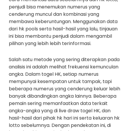
penjudi bisa menemukan numerus yang
cenderung muncul dan kombinasi yang
membawa keberuntungan. Menggunakan data
dari hk pools serta hasil-hasil yang lalu, tinjauan
ini bisa membantu penjudi dalam mengambil
pilihan yang lebih lebih terinformasi.
Salah satu metode yang sering diterapkan pada
analisis ini adalah melihat frekuensi kemunculan
angka. Dalam togel HK, setiap numerus
mempunyai kesempatan untuk tampak, tapi
beberapa numerus yang cenderung keluar lebih
banyak dibandingkan angka lainnya. Beberapa
pemain sering memanfaatkan data terkait
angka-angka yang di live draw togel HK, dan
hasil-hasil dari pihak hk hari ini serta keluaran hk
lotto sebelumnya. Dengan pendekatan ini, di