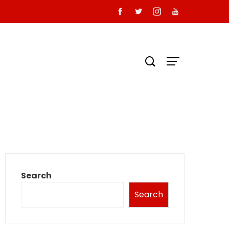
Search
Search