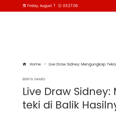
Skip
Friday, August 7
03:27:06
to
content
Home
Live Draw Sidney: Mengungkap Teka-t
BERITA GAMES
Live Draw Sidney
teki di Balik Hasil