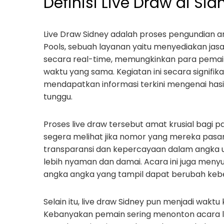
Definisi Live Draw di Sid
Live Draw Sidney adalah proses pengundian a
Pools, sebuah layanan yaitu menyediakan jasa
secara real-time, memungkinkan para pemai
waktu yang sama. Kegiatan ini secara signi
mendapatkan informasi terkini mengenai hasi
tunggu.
Proses live draw tersebut amat krusial bagi
segera melihat jika nomor yang mereka pasan
transparansi dan kepercayaan dalam angka
lebih nyaman dan damai. Acara ini juga men
angka angka yang tampil dapat berubah keb
Selain itu, live draw Sidney pun menjadi wakt
Kebanyakan pemain sering menonton acara li