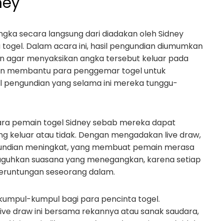
ney
ngka secara langsung dari diadakan oleh Sidney
 togel. Dalam acara ini, hasil pengundian diumumkan
n agar menyaksikan angka tersebut keluar pada
fikan membantu para penggemar togel untuk
l pengundian yang selama ini mereka tunggu-
 para pemain togel Sidney sebab mereka dapat
g keluar atau tidak. Dengan mengadakan live draw,
 undian meningkat, yang membuat pemain merasa
yuguhkan suasana yang menegangkan, karena setiap
eruntungan seseorang dalam.
u kumpul-kumpul bagi para pencinta togel.
ve draw ini bersama rekannya atau sanak saudara,