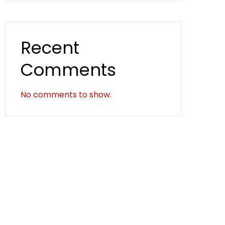
Recent
Comments
No comments to show.